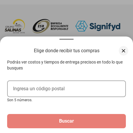
‎ Descarga nuestra App Elektra
Elige donde recibir tus compras
Podrás ver costos y tiempos de entrega precisos en todo lo que
busques
Aviso de privacidad
Ejerce tus derechos ARCO
Ingresa un código postal
Términos y condiciones
Son 5 números.
Términos de promociones
Buscar
Las promociones de
www.elektra.mx
pueden diferir de las promociones publicadas en tienda.
El formato de los precios puede verse afectado por las configuraciones y diferencia de
navegadores