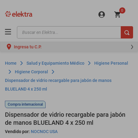
0
Buscar en Elektra...
TÉRMINOS MÁS BUSCADOS
Ingresa tu C.P.
motos
moto
Salud y Equipamiento Médico
Higiene Personal
celulares
Higiene Corporal
Dispensador de vidrio recargable para jabón de manos
iphones
BLUELAND 4 x 250 ml
refrigeradores
lavadoras
Compra internacional
Dispensador de vidrio recargable para jabón
colchones
de manos BLUELAND 4 x 250 ml
salas
Vendido por:
NOCNOC USA
motoneta