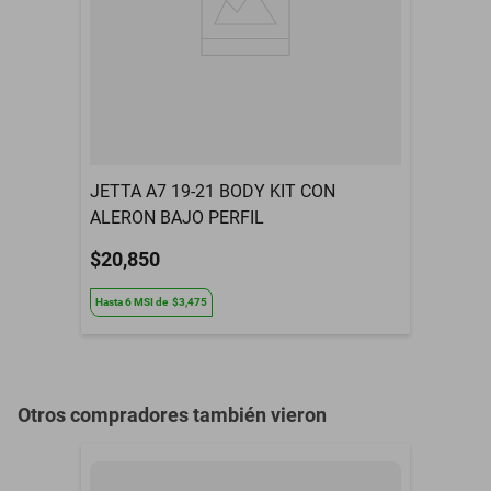
cadenas para camiones, cadenas de emergencia, cadenas para
Meses de Garantía
NO APLICA
neumáticos de tractores, neumáticos de cadena para nieve,
cadenas de tracción para automóviles, cadena de ruedas, cadenas
tipo cable para automóviles, cadenas para neumáticos de tractores
de jardín, cadenas para neumáticos de invierno para automóviles,
cadenas de vehículos todo terreno, cadenas para neumáticos de
nieve para automóviles, calcetines de nieve para camiones,
calcetines de nieve para camiones, cadenas de nieve para
JETTA A7 19-21 BODY KIT CON
neumáticos, cadenas de neumáticos universales, calcetines para
ALERON BAJO PERFIL
neumáticos, cadenas de automóviles para nieve, calcetines para
$20,850
semirremolques, cadenas de neumáticos para semirremolques,
cadenas de neumáticos para semirremolques, cadenas de
Hasta
6
MSI
de
$3,475
neumáticos para semirremolques, cadenas de neumáticos para
semirremolques, cadenas de neumáticos para semirremolques,
cadenas de neumáticos para semirremolques, cadenas de
neumáticos para semirremolques, cadenas de neumáticos para
Otros compradores también vieron
semirremolques, cadenas de neumáticos para semirremolques,
cadenas de neumáticos para semirremolques, cadenas de
neumáticos para semirremolques, cadenas de neumáticos para