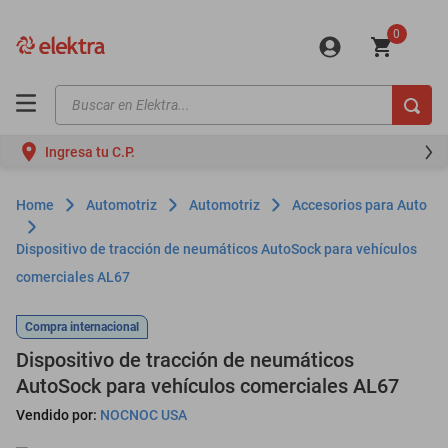
0
Buscar en Elektra...
TÉRMINOS MÁS BUSCADOS
Ingresa tu C.P.
motos
moto
Automotriz
Automotriz
Accesorios para Auto
celulares
Dispositivo de tracción de neumáticos AutoSock para vehículos
iphones
comerciales AL67
refrigeradores
Compra internacional
lavadoras
Dispositivo de tracción de neumáticos
colchones
AutoSock para vehículos comerciales AL67
salas
Vendido por:
NOCNOC USA
oppo