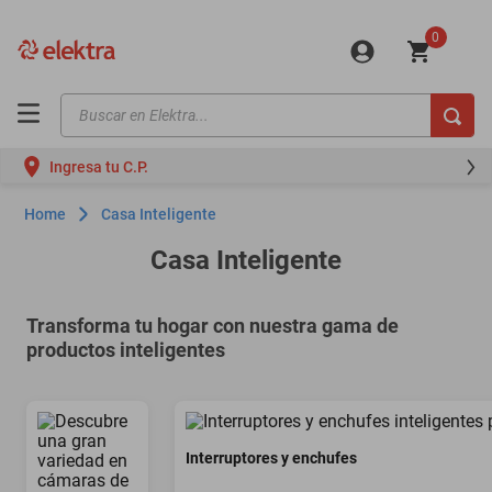
0
Buscar en Elektra...
TÉRMINOS MÁS BUSCADOS
Ingresa tu C.P.
motos
Home
Casa Inteligente
moto
Casa Inteligente
celulares
iphones
Transforma tu hogar con nuestra gama de
refrigeradores
productos inteligentes
lavadoras
colchones
salas
Interruptores y enchufes
motoneta