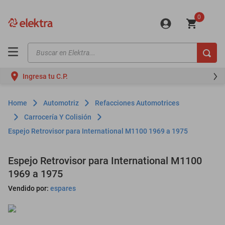
0
Buscar en Elektra...
TÉRMINOS MÁS BUSCADOS
Ingresa tu C.P.
motos
moto
Automotriz
Refacciones Automotrices
celulares
Carrocería Y Colisión
Espejo Retrovisor para International M1100 1969 a 1975
iphones
refrigeradores
Espejo Retrovisor para International M1100
lavadoras
1969 a 1975
colchones
Vendido por:
espares
salas
oppo