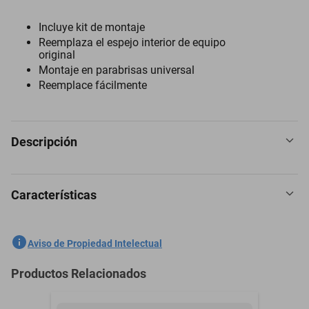
Incluye kit de montaje
Reemplaza el espejo interior de equipo
original
Montaje en parabrisas universal
Reemplace fácilmente
Descripción
Características
Espejo Retrovisor para International M1100 1969 a 1975
SKU
1301758504
Aviso de Propiedad Intelectual
Marca
PILOT
Productos Relacionados
Modelo
M1100