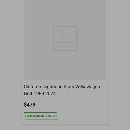
Modelo del Vehículo
M1100
Tipo De Refacción
Espejo Retrovisor
Año
1969 a 1975
Armadora
International
Compatibilidad
M1100
Contenido del Empaque
Espejo Retrovisor
3 Meses de garantia por
Garantía con Proveedor
daño de fabrica
Cinturon seguridad 2 pts Volkswagen
Golf 1983-2024
$479
Hasta
3
MSI
de
$159.67