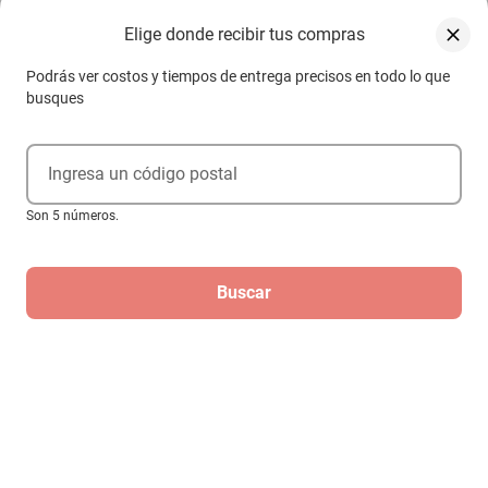
Otros compradores también vieron
Elige donde recibir tus compras
Podrás ver costos y tiempos de entrega precisos en todo lo que
busques
Ingresa un código postal
Son 5 números.
Buscar
Cinturon seguridad 2 pts Saturn Ion Red
Line 2014-2018
$479