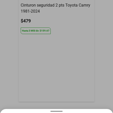
Cinturon seguridad 2 pts Toyota Camry
Tipo De Refacción
Espejo Retrovisor
1981-2024
Año
1966 a 1974
$479
Armadora
Iso
Hasta
3
MSI
de
$159.67
Compatibilidad
S4
Contenido del Empaque
Espejo Retrovisor
3 Meses de garantia por
Garantía con Proveedor
daño de fabrica