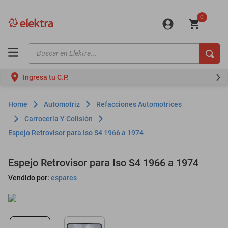
0
Buscar en Elektra...
TÉRMINOS MÁS BUSCADOS
Ingresa tu C.P.
motos
moto
Automotriz
Refacciones Automotrices
celulares
Carrocería Y Colisión
Espejo Retrovisor para Iso S4 1966 a 1974
iphones
refrigeradores
Espejo Retrovisor para Iso S4 1966 a 1974
lavadoras
Vendido por:
espares
colchones
salas
oppo