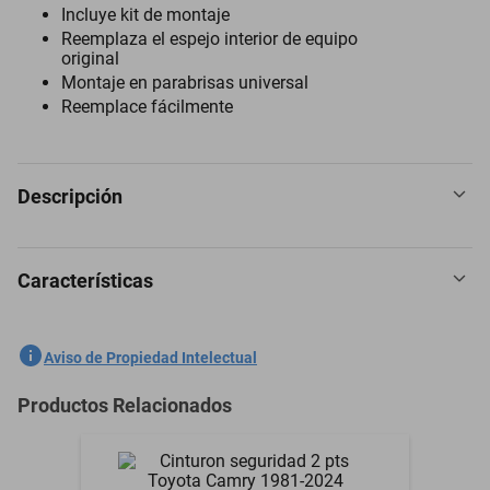
Incluye kit de montaje
Reemplaza el espejo interior de equipo
original
Montaje en parabrisas universal
Reemplace fácilmente
Descripción
Características
Espejo Retrovisor para Iso S4 1966 a 1974
SKU
1301758485
Aviso de Propiedad Intelectual
Marca
PILOT
Productos Relacionados
Modelo
S4
Modelo del Vehículo
S4