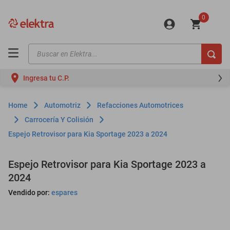
0
Buscar en Elektra...
TÉRMINOS MÁS BUSCADOS
Ingresa tu C.P.
motos
moto
Automotriz
Refacciones Automotrices
celulares
Carrocería Y Colisión
Espejo Retrovisor para Kia Sportage 2023 a 2024
iphones
refrigeradores
Espejo Retrovisor para Kia Sportage 2023 a
lavadoras
2024
colchones
Vendido por:
espares
salas
oppo