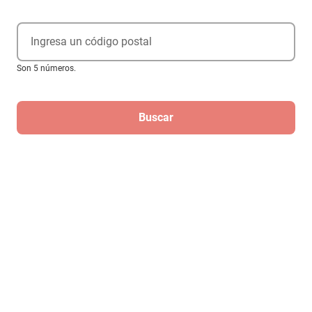
Ingresa un código postal
Son 5 números.
Buscar
Cinturon seguridad 2 pts Volkswagen
Gol 2019-2020
$479
Hasta
3
MSI
de
$159.67