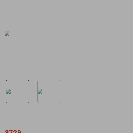
motoneta
$729