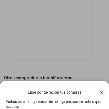
Contenido del Empaque
Espejo Retrovisor
3 Meses de garantia por
Garantía con Proveedor
daño de fabrica
Otros compradores también vieron
Elige donde recibir tus compras
Podrás ver costos y tiempos de entrega precisos en todo lo que
busques