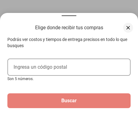
Otros compradores también vieron
Elige donde recibir tus compras
Podrás ver costos y tiempos de entrega precisos en todo lo que
busques
Ingresa un código postal
Cinturon seguridad 2 pts Volkswagen
Son 5 números.
Sunrunner 1991-1993
$479
Buscar
Hasta
3
MSI
de
$159.67