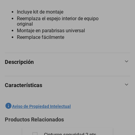
Incluye kit de montaje
Reemplaza el espejo interior de equipo
original
Montaje en parabrisas universal
Reemplace fácilmente
Descripción
Características
Espejo Retrovisor para Lexus Gx460 2009 a 2014
SKU
1301758612
Aviso de Propiedad Intelectual
Marca
PILOT
Productos Relacionados
Modelo
Gx460