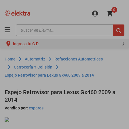
0
Buscar en Elektra...
TÉRMINOS MÁS BUSCADOS
Ingresa tu C.P.
motos
moto
Automotriz
Refacciones Automotrices
celulares
Carrocería Y Colisión
Espejo Retrovisor para Lexus Gx460 2009 a 2014
iphones
refrigeradores
Espejo Retrovisor para Lexus Gx460 2009 a
lavadoras
2014
colchones
Vendido por:
espares
salas
oppo