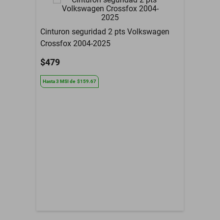
Modelo del Vehículo
Gx460
Tipo De Refacción
Espejo Retrovisor
Cinturon seguridad 2 pts Volkswagen
Crossfox 2004-2025
Año
2009 a 2014
$479
Armadora
Lexus
Hasta
3
MSI
de
$159.67
Compatibilidad
Gx460
Contenido del Empaque
Espejo Retrovisor
3 Meses de garantia por
Garantía con Proveedor
daño de fabrica