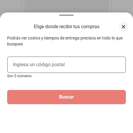
Elige donde recibir tus compras
Podrás ver costos y tiempos de entrega precisos en todo lo que
busques
Ingresa un código postal
Cinturon seguridad 2 pts Saturn Lw2
Son 5 números.
2000-2001
$479
Buscar
Hasta
3
MSI
de
$159.67