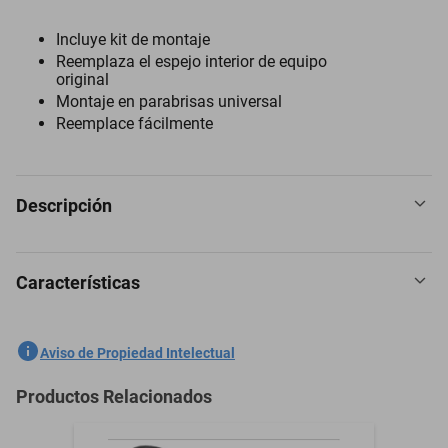
Incluye kit de montaje
Reemplaza el espejo interior de equipo
original
Montaje en parabrisas universal
Reemplace fácilmente
Descripción
Características
Espejo Retrovisor para Mazda Pick Up 1977 a 1981
SKU
1301758557
Aviso de Propiedad Intelectual
Marca
PILOT
Productos Relacionados
Modelo
Up