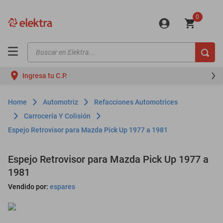
0
Buscar en Elektra...
TÉRMINOS MÁS BUSCADOS
Ingresa tu C.P.
motos
moto
Automotriz
Refacciones Automotrices
celulares
Carrocería Y Colisión
Espejo Retrovisor para Mazda Pick Up 1977 a 1981
iphones
refrigeradores
Espejo Retrovisor para Mazda Pick Up 1977 a
lavadoras
1981
colchones
Vendido por:
espares
salas
oppo