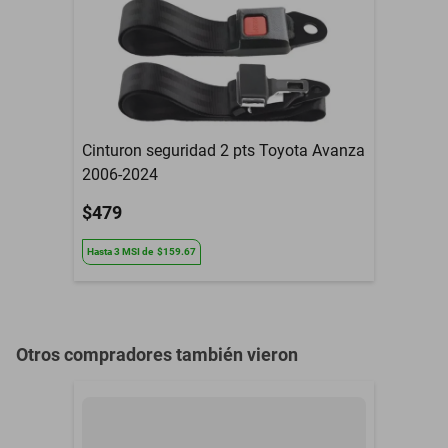
Modelo del Vehículo
Up
Tipo De Refacción
Espejo Retrovisor
Año
1977 a 1981
Armadora
Mazda
Cinturon seguridad 2 pts Toyota Avanza
2006-2024
Compatibilidad
Up
$479
Contenido del Empaque
Espejo Retrovisor
Hasta
3
MSI
de
$159.67
3 Meses de garantia por
Garantía con Proveedor
daño de fabrica
Otros compradores también vieron