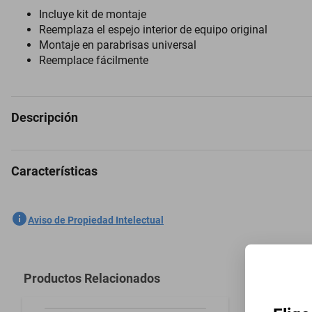
Incluye kit de montaje
Reemplaza el espejo interior de equipo original
Montaje en parabrisas universal
Reemplace fácilmente
Descripción
Características
Espejo Retrovisor para Nissan D21 1993 a 1997
SKU
1301758702
Aviso de Propiedad Intelectual
Marca
PILOT
Modelo
D21
Productos Relacionados
Modelo del Vehículo
D21