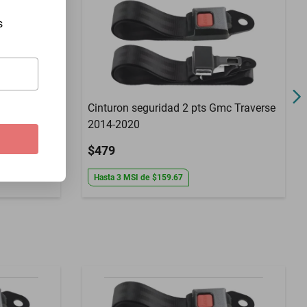
s
ssan 810
Cinturon seguridad 2 pts Gmc Traverse
2014-2020
$479
Hasta
3
MSI
de
$159.67