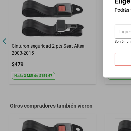
Elige
Año
1993 a 1997
Podrás 
Compatibilidad
D21
Garantía con Proveedor
3 Meses de ga
Ingre
Son 5 núm
Cinturon seguridad 2 pts Seat Altea
Cinturon se
2003-2015
2004-2015
$479
$479
Hasta
3
MSI
de
$159.67
Hasta
3
MSI
Otros compradores también vieron