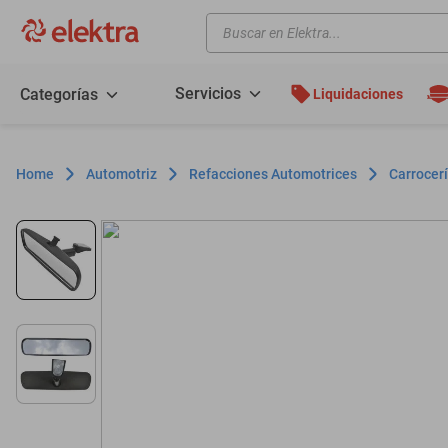
Buscar en Elektra...
TÉRMINOS MÁS BUSCADOS
motos
Servicios
Categorías
Liquidaciones
moto
celulares
Automotriz
Refacciones Automotrices
Carrocerí
iphones
refrigeradores
lavadoras
colchones
salas
oppo
motoneta