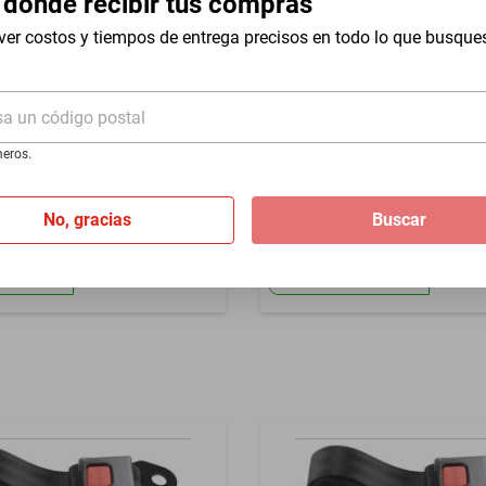
 dónde recibir tus compras
ver costos y tiempos de entrega precisos en todo lo que busque
rantia por daño de fabrica
sa un código postal
eros.
guridad 2 pts Nissan Titan
Cinturon seguridad 2 pts Ni
1976-1982
No, gracias
Buscar
$479
de
$159.67
Hasta
3
MSI
de
$159.67