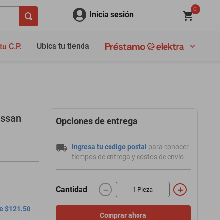
0
Inicia sesión
Ubica tu tienda
tu C.P.
issan
Opciones de entrega
Ingresa tu código postal
para conocer
tiempos de entrega y costos de envío
－
＋
Cantidad
de $121.50
Comprar ahora