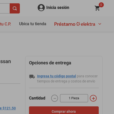
0
Inicia sesión
Ubica tu tienda
tu C.P.
issan
Opciones de entrega
Ingresa tu código postal
para conocer
tiempos de entrega y costos de envío
－
＋
Cantidad
de $121.50
Comprar ahora