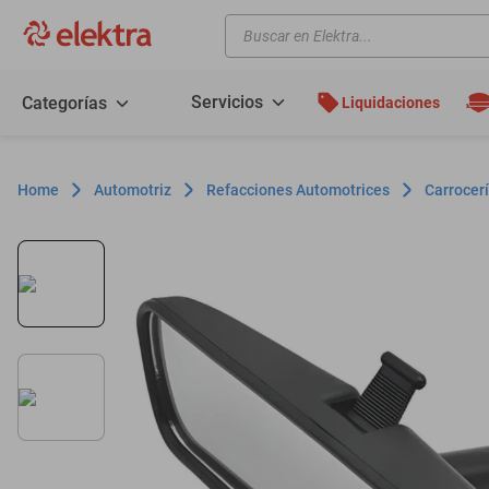
Buscar en Elektra...
TÉRMINOS MÁS BUSCADOS
motos
Servicios
Categorías
Liquidaciones
moto
celulares
Automotriz
Refacciones Automotrices
Carrocerí
iphones
refrigeradores
lavadoras
colchones
salas
oppo
minisplit