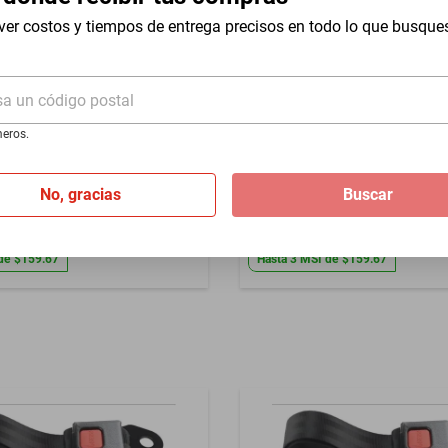
ver costos y tiempos de entrega precisos en todo lo que busque
sa un código postal
rantia por daño de fabrica
eros.
eguridad 2 pts Studebaker
Cinturon seguridad 2 pts Po
 1969-1971
1972-2019
No, gracias
Buscar
$479
de
$159.67
Hasta
3
MSI
de
$159.67