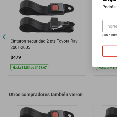
Año
2015 a 2020
Podrás 
Compatibilidad
D23
Ingre
Garantía con Proveedor
3 Meses de ga
Son 5 núm
Cinturon seguridad 2 pts Toyota Rav
Cinturon s
2001-2005
Wagonaire
$479
$479
Hasta
3
MSI
de
$159.67
Hasta
3
MSI
Otros compradores también vieron