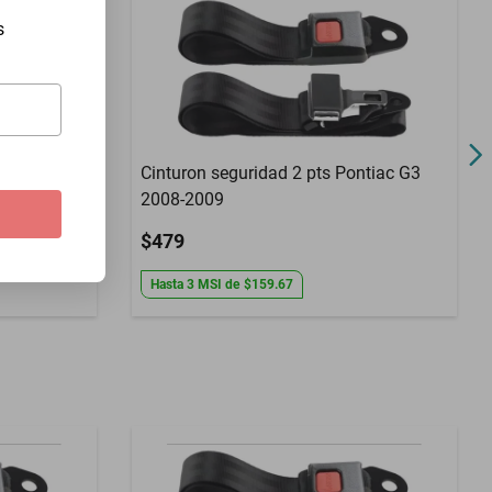
s
ntiac Grand
Cinturon seguridad 2 pts Pontiac G3
2008-2009
$479
Hasta
3
MSI
de
$159.67