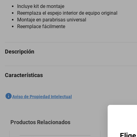
Incluye kit de montaje
Reemplaza el espejo interior de equipo original
Montaje en parabrisas universal
Reemplace fácilmente
Descripción
Características
Espejo Retrovisor para Nissan D23 2015 a 2020
SKU
1301758814
Aviso de Propiedad Intelectual
Marca
PILOT
Modelo
D23
Productos Relacionados
Modelo del Vehículo
D23
Elige