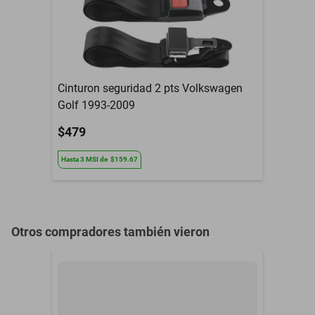
Tipo De Refacción
Espejo Retrovisor
Año
2016 a 2019
Armadora
Nissan
Cinturon seguridad 2 pts Volkswagen
Golf 1993-2009
Compatibilidad
Np300
$479
Contenido del Empaque
Espejo Retrovisor
Hasta
3
MSI
de
$159.67
3 Meses de garantia por
Garantía con Proveedor
daño de fabrica
Otros compradores también vieron