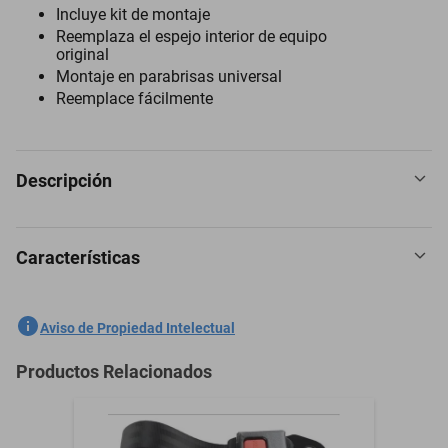
Incluye kit de montaje
Reemplaza el espejo interior de equipo
original
Montaje en parabrisas universal
Reemplace fácilmente
Descripción
Características
Espejo Retrovisor para Nissan Np300 2016 a 2019
SKU
1301758757
Aviso de Propiedad Intelectual
Marca
PILOT
Productos Relacionados
Modelo
Np300
Modelo del Vehículo
Np300