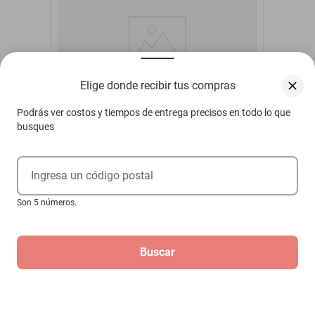
Elige donde recibir tus compras
Podrás ver costos y tiempos de entrega precisos en todo lo que
busques
Cinturon seguridad 2 pts Volkswagen
Ingresa un código postal
Sunrunner 1991-1993
Son 5 números.
$479
Hasta
3
MSI
de
$159.67
Buscar