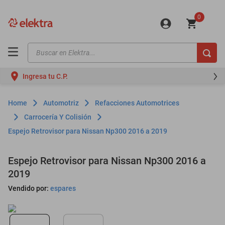
0
Buscar en Elektra...
TÉRMINOS MÁS BUSCADOS
Ingresa tu C.P.
motos
moto
Automotriz
Refacciones Automotrices
celulares
Carrocería Y Colisión
Espejo Retrovisor para Nissan Np300 2016 a 2019
iphones
refrigeradores
Espejo Retrovisor para Nissan Np300 2016 a
lavadoras
2019
colchones
Vendido por:
espares
salas
motoneta