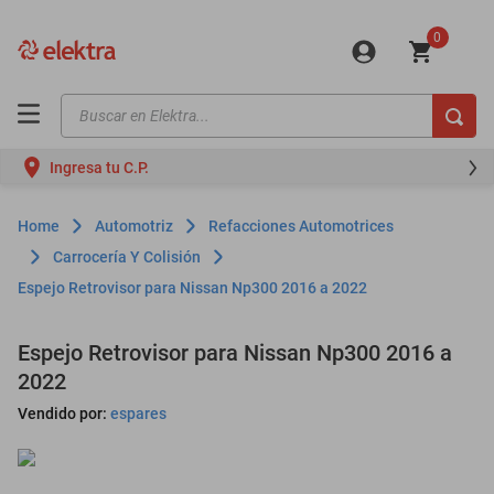
0
Buscar en Elektra...
TÉRMINOS MÁS BUSCADOS
Ingresa tu C.P.
motos
moto
Automotriz
Refacciones Automotrices
celulares
Carrocería Y Colisión
Espejo Retrovisor para Nissan Np300 2016 a 2022
iphones
refrigeradores
Espejo Retrovisor para Nissan Np300 2016 a
lavadoras
2022
colchones
Vendido por:
espares
salas
motoneta