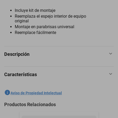
Incluye kit de montaje
Reemplaza el espejo interior de equipo
original
Montaje en parabrisas universal
Reemplace fácilmente
Descripción
Características
Espejo Retrovisor para Nissan Np300 2016 a 2022
SKU
1301758787
Aviso de Propiedad Intelectual
Marca
PILOT
Productos Relacionados
Modelo
Np300