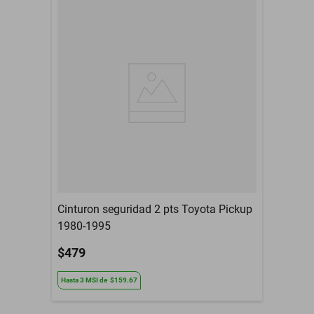
Modelo del Vehículo
Np300
Tipo De Refacción
Espejo Retrovisor
Año
2016 a 2022
Armadora
Nissan
Compatibilidad
Np300
Contenido del Empaque
Espejo Retrovisor
3 Meses de garantia por
Garantía con Proveedor
daño de fabrica
Cinturon seguridad 2 pts Toyota Pickup
1980-1995
$479
Hasta
3
MSI
de
$159.67