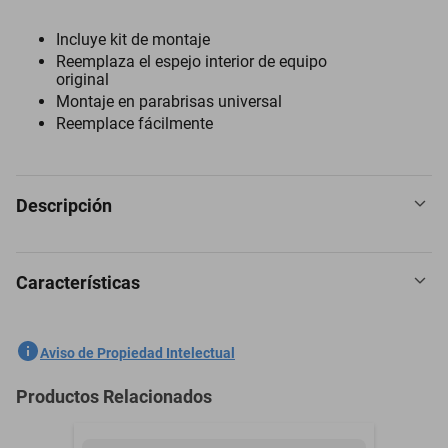
Incluye kit de montaje
Reemplaza el espejo interior de equipo
original
Montaje en parabrisas universal
Reemplace fácilmente
Descripción
Características
Espejo Retrovisor para Nissan Versa 2019 a 2021
SKU
1301759021
Aviso de Propiedad Intelectual
Marca
PILOT
Productos Relacionados
Modelo
Versa