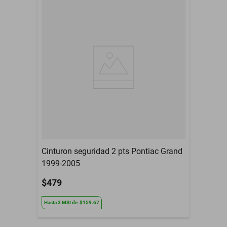
Modelo del Vehículo
Versa
Tipo De Refacción
Espejo Retrovisor
Año
2019 a 2021
Armadora
Nissan
Compatibilidad
Versa
Contenido del Empaque
Espejo Retrovisor
3 Meses de garantia por
Garantía con Proveedor
daño de fabrica
Cinturon seguridad 2 pts Pontiac Grand
1999-2005
$479
Hasta
3
MSI
de
$159.67