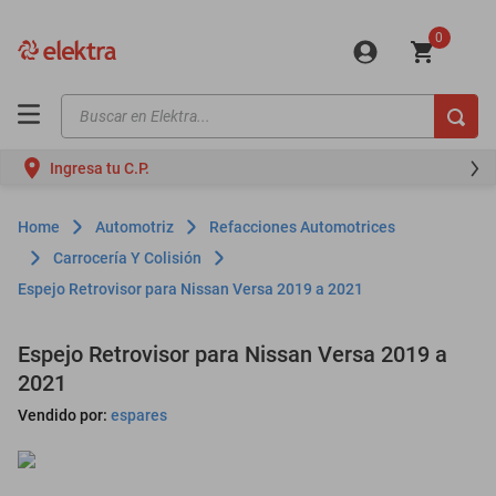
0
Buscar en Elektra...
TÉRMINOS MÁS BUSCADOS
Ingresa tu C.P.
motos
moto
Automotriz
Refacciones Automotrices
celulares
Carrocería Y Colisión
Espejo Retrovisor para Nissan Versa 2019 a 2021
iphones
refrigeradores
Espejo Retrovisor para Nissan Versa 2019 a
lavadoras
2021
colchones
Vendido por:
espares
salas
oppo