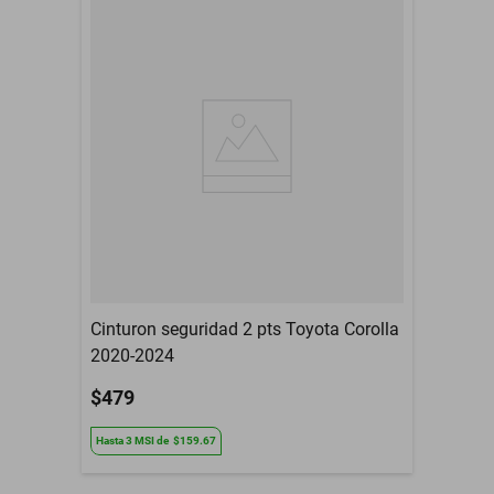
Modelo del Vehículo
Dynamic
Tipo De Refacción
Espejo Retrovisor
Año
1964 a 1966
Armadora
Oldsmobile
Compatibilidad
Dynamic
Contenido del Empaque
Espejo Retrovisor
3 Meses de garantia por
Garantía con Proveedor
daño de fabrica
Cinturon seguridad 2 pts Toyota Corolla
2020-2024
$479
Hasta
3
MSI
de
$159.67