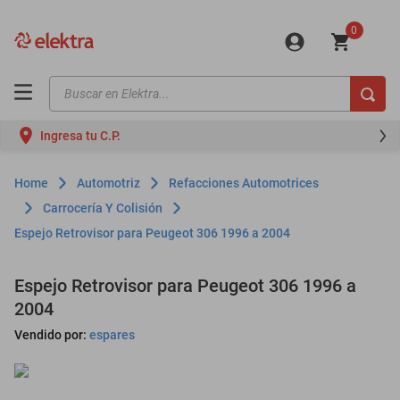
0
Buscar en Elektra...
TÉRMINOS MÁS BUSCADOS
Ingresa tu C.P.
motos
moto
Automotriz
Refacciones Automotrices
celulares
Carrocería Y Colisión
Espejo Retrovisor para Peugeot 306 1996 a 2004
iphones
refrigeradores
Espejo Retrovisor para Peugeot 306 1996 a
lavadoras
2004
colchones
Vendido por:
espares
salas
motoneta