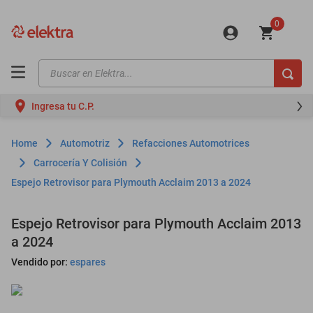
0
Buscar en Elektra...
TÉRMINOS MÁS BUSCADOS
Ingresa tu C.P.
motos
moto
Automotriz
Refacciones Automotrices
celulares
Carrocería Y Colisión
Espejo Retrovisor para Plymouth Acclaim 2013 a 2024
iphones
refrigeradores
Espejo Retrovisor para Plymouth Acclaim 2013
lavadoras
a 2024
colchones
Vendido por:
espares
salas
oppo