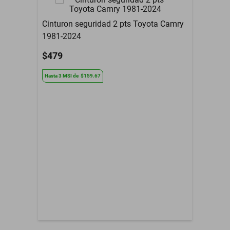
Modelo del Vehículo
Acclaim
Cinturon seguridad 2 pts Toyota Camry
Tipo De Refacción
Espejo Retrovisor
1981-2024
Año
2013 a 2024
$479
Armadora
Plymouth
Hasta
3
MSI
de
$159.67
Compatibilidad
Acclaim
Contenido del Empaque
Espejo Retrovisor
3 Meses de garantia por
Garantía con Proveedor
daño de fabrica