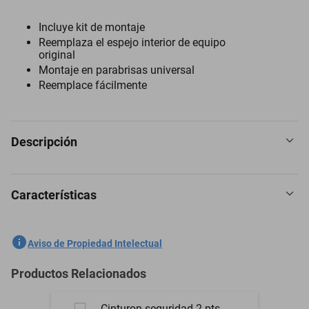
Incluye kit de montaje
Reemplaza el espejo interior de equipo
original
Montaje en parabrisas universal
Reemplace fácilmente
Descripción
Características
Espejo Retrovisor para Plymouth Acclaim 2013 a 2024
SKU
1301758928
Aviso de Propiedad Intelectual
Marca
PILOT
Productos Relacionados
Modelo
Acclaim