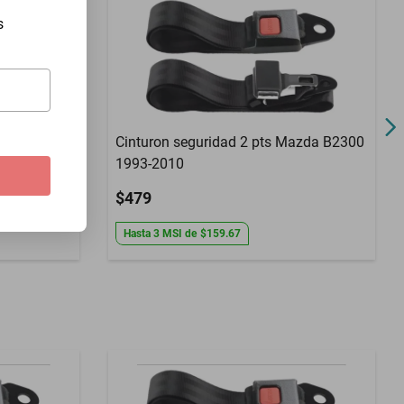
s
t Ibiza
Cinturon seguridad 2 pts Mazda B2300
1993-2010
$479
Hasta
3
MSI
de
$159.67