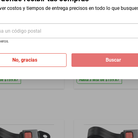
ver costos y tiempos de entrega precisos en todo lo que busque
sa un código postal
rantia por daño de fabrica
eros.
eguridad 2 pts Volkswagen
Cinturon seguridad 2 pts Sea
2024
1998-2024
No, gracias
Buscar
$479
de
$159.67
Hasta
3
MSI
de
$159.67