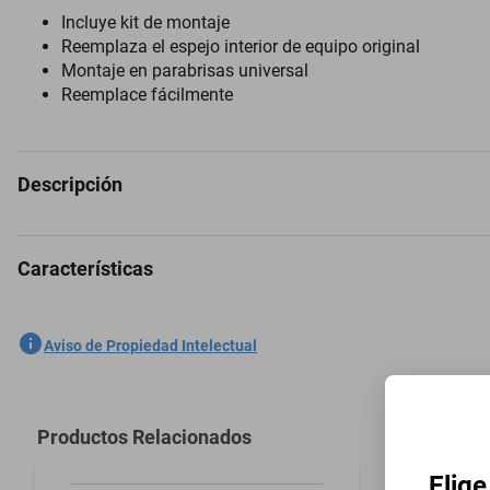
Incluye kit de montaje
Reemplaza el espejo interior de equipo original
Montaje en parabrisas universal
Reemplace fácilmente
Descripción
Características
Espejo Retrovisor para Plymouth Trailduster 1973 a 1993
SKU
1301759171
Aviso de Propiedad Intelectual
Marca
PILOT
Modelo
Trailduster
Productos Relacionados
Modelo del Vehículo
Trailduster
Elige