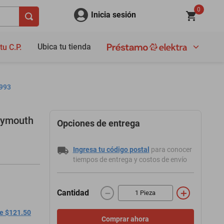
0
Inicia sesión
Ubica tu tienda
tu C.P.
1993
Plymouth
Opciones de entrega
Ingresa tu código postal
para conocer
tiempos de entrega y costos de envío
－
＋
Cantidad
de $121.50
Comprar ahora