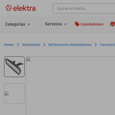
Buscar en Elektra...
TÉRMINOS MÁS BUSCADOS
motos
Servicios
Categorías
Liquidaciones
moto
celulares
Automotriz
Refacciones Automotrices
Carrocerí
iphones
refrigeradores
lavadoras
colchones
salas
oppo
minisplit