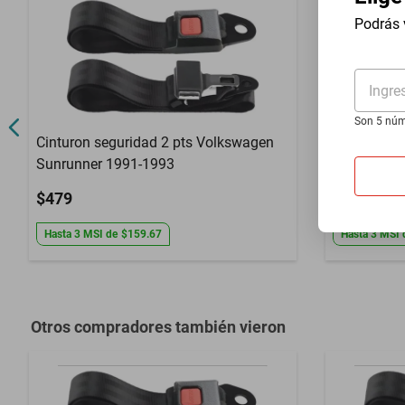
Año
1973 a 1993
Podrás 
Compatibilidad
Trailduster
Ingre
Garantía con Proveedor
3 Meses de ga
Son 5 núm
Cinturon seguridad 2 pts Volkswagen
Cinturon s
Sunrunner 1991-1993
Eos 2010-
$479
$479
Hasta
3
MSI
de
$159.67
Hasta
3
MSI
Otros compradores también vieron