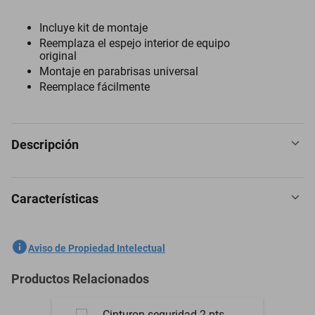
Incluye kit de montaje
Reemplaza el espejo interior de equipo
original
Montaje en parabrisas universal
Reemplace fácilmente
Descripción
Características
Espejo Retrovisor para Plymouth Voyager 1993 a 2024
SKU
1301759087
Aviso de Propiedad Intelectual
Marca
PILOT
Productos Relacionados
Modelo
Voyager