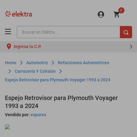
0
Buscar en Elektra...
TÉRMINOS MÁS BUSCADOS
Ingresa tu C.P.
motos
moto
Automotriz
Refacciones Automotrices
celulares
Carrocería Y Colisión
Espejo Retrovisor para Plymouth Voyager 1993 a 2024
iphones
refrigeradores
Espejo Retrovisor para Plymouth Voyager
lavadoras
1993 a 2024
colchones
Vendido por:
espares
salas
oppo