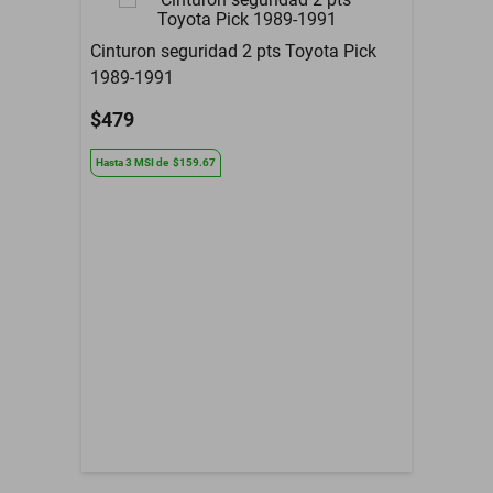
Modelo del Vehículo
Voyager
Cinturon seguridad 2 pts Toyota Pick
Tipo De Refacción
Espejo Retrovisor
1989-1991
Año
1993 a 2024
$479
Armadora
Plymouth
Hasta
3
MSI
de
$159.67
Compatibilidad
Voyager
Contenido del Empaque
Espejo Retrovisor
3 Meses de garantia por
Garantía con Proveedor
daño de fabrica