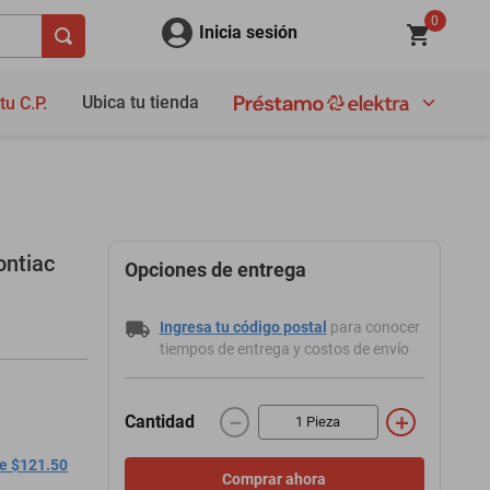
0
Inicia sesión
Ubica tu tienda
tu C.P.
ontiac
Opciones de entrega
Ingresa tu código postal
para conocer
tiempos de entrega y costos de envío
－
＋
Cantidad
de $121.50
Comprar ahora