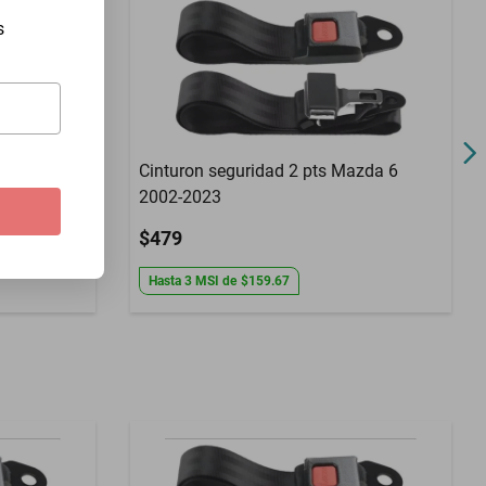
s
udebaker
Cinturon seguridad 2 pts Mazda 6
2002-2023
$479
Hasta
3
MSI
de
$159.67