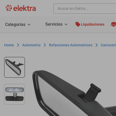
Buscar en Elektra...
TÉRMINOS MÁS BUSCADOS
motos
Servicios
Categorías
Liquidaciones
moto
celulares
Automotriz
Refacciones Automotrices
Carrocerí
iphones
refrigeradores
lavadoras
colchones
salas
oppo
minisplit