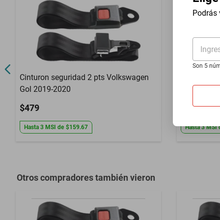
Año
1993 a 1997
Podrás 
Compatibilidad
Fire
Ingre
Garantía con Proveedor
3 Meses de ga
Son 5 núm
Cinturon seguridad 2 pts Volkswagen
Cinturon se
Gol 2019-2020
1979-1988
$479
$479
Hasta
3
MSI
de
$159.67
Hasta
3
MSI
Otros compradores también vieron