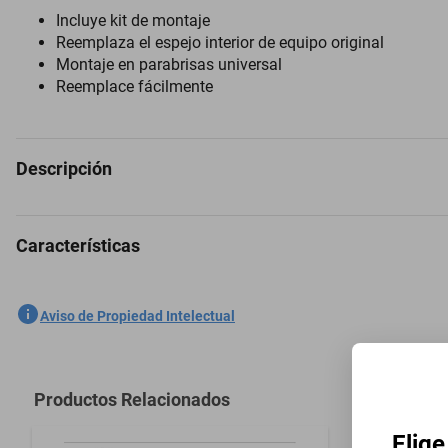
Incluye kit de montaje
Reemplaza el espejo interior de equipo original
Montaje en parabrisas universal
Reemplace fácilmente
Descripción
Características
Espejo Retrovisor para Pontiac Fire 1993 a 1997
SKU
1301759060
Aviso de Propiedad Intelectual
Marca
PILOT
Modelo
Fire
Productos Relacionados
Modelo del Vehículo
Fire
Elige