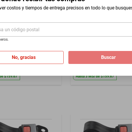
ver costos y tiempos de entrega precisos en todo lo que busque
sa un código postal
rantia por daño de fabrica
eros.
guridad 2 pts Toyota Pick
Cinturon seguridad 2 pts St
Cruiser 1966-1968
No, gracias
Buscar
$479
de
$159.67
Hasta
3
MSI
de
$159.67