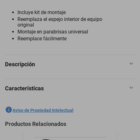
Incluye kit de montaje
Reemplaza el espejo interior de equipo
original
Montaje en parabrisas universal
Reemplace fácilmente
Descripción
Características
Espejo Retrovisor para Pontiac Grand 1961 a 2024
SKU
1301759026
Aviso de Propiedad Intelectual
Marca
PILOT
Productos Relacionados
Modelo
Grand