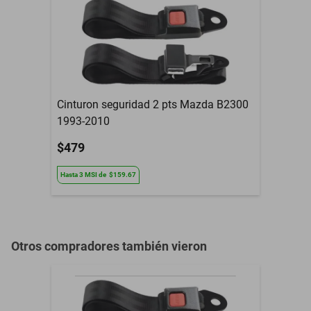
Modelo del Vehículo
Grand
Tipo De Refacción
Espejo Retrovisor
Año
1961 a 2024
Armadora
Pontiac
Cinturon seguridad 2 pts Mazda B2300
1993-2010
Compatibilidad
Grand
$479
Contenido del Empaque
Espejo Retrovisor
Hasta
3
MSI
de
$159.67
3 Meses de garantia por
Garantía con Proveedor
daño de fabrica
Otros compradores también vieron