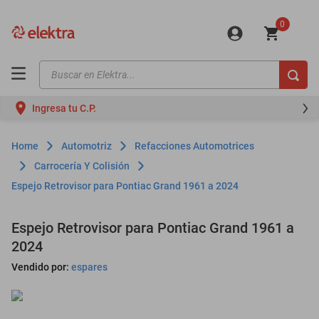
0
Buscar en Elektra...
TÉRMINOS MÁS BUSCADOS
Ingresa tu C.P.
motos
moto
Automotriz
Refacciones Automotrices
celulares
Carrocería Y Colisión
Espejo Retrovisor para Pontiac Grand 1961 a 2024
iphones
refrigeradores
Espejo Retrovisor para Pontiac Grand 1961 a
lavadoras
2024
colchones
Vendido por:
espares
salas
oppo