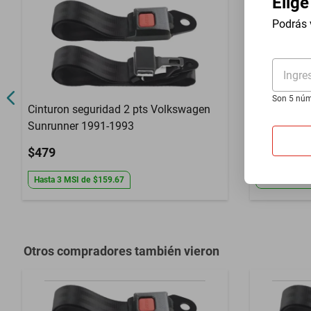
Elige
Año
1976 a 1995
Podrás 
Compatibilidad
Phoenix
Garantía con Proveedor
3 Meses de ga
Ingre
Son 5 núm
Cinturon seguridad 2 pts Volkswagen
Cinturon s
Sunrunner 1991-1993
Gol 2019-2
$479
$479
Hasta
3
MSI
de
$159.67
Hasta
3
MSI
Otros compradores también vieron