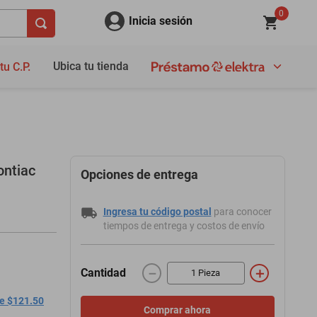
0
Inicia sesión
Ubica tu tienda
tu C.P.
ontiac
Opciones de entrega
Ingresa tu código postal
para conocer
tiempos de entrega y costos de envío
－
＋
Cantidad
de $121.50
Comprar ahora