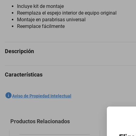
Incluye kit de montaje
Reemplaza el espejo interior de equipo original
Montaje en parabrisas universal
Reemplace fácilmente
Descripción
Características
Espejo Retrovisor para Pontiac Phoenix 1976 a 1995
SKU
1301759193
Aviso de Propiedad Intelectual
Marca
PILOT
Modelo
Phoenix
Productos Relacionados
Modelo del Vehículo
Phoenix