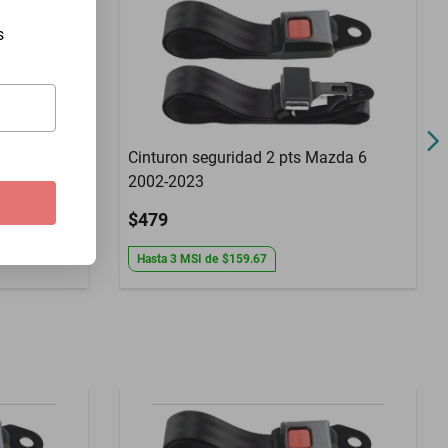
s
t Ibiza
Cinturon seguridad 2 pts Mazda 6
2002-2023
$479
Hasta
3
MSI
de
$159.67