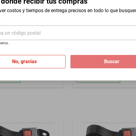
 dónde recibir tus compras
ver costos y tiempos de entrega precisos en todo lo que busque
rantia por daño de fabrica
sa un código postal
eros.
eguridad 2 pts Volkswagen
Cinturon seguridad 2 pts Sea
020
1998-2024
No, gracias
Buscar
$479
de
$159.67
Hasta
3
MSI
de
$159.67