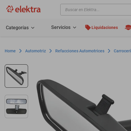
Buscar en Elektra...
TÉRMINOS MÁS BUSCADOS
motos
Servicios
Categorías
Liquidaciones
moto
celulares
Automotriz
Refacciones Automotrices
Carrocerí
iphones
refrigeradores
lavadoras
colchones
salas
oppo
motoneta