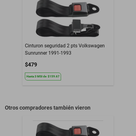
Modelo del Vehículo
Solstice
Tipo De Refacción
Espejo Retrovisor
Año
2006 a 2010
Armadora
Pontiac
Cinturon seguridad 2 pts Volkswagen
Sunrunner 1991-1993
Compatibilidad
Solstice
$479
Contenido del Empaque
Espejo Retrovisor
Hasta
3
MSI
de
$159.67
3 Meses de garantia por
Garantía con Proveedor
daño de fabrica
Otros compradores también vieron