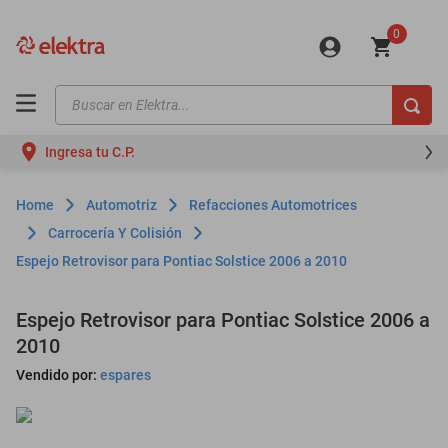
0
Buscar en Elektra...
TÉRMINOS MÁS BUSCADOS
Ingresa tu C.P.
motos
moto
Automotriz
Refacciones Automotrices
celulares
Carrocería Y Colisión
Espejo Retrovisor para Pontiac Solstice 2006 a 2010
iphones
refrigeradores
Espejo Retrovisor para Pontiac Solstice 2006 a
lavadoras
2010
colchones
Vendido por:
espares
salas
oppo