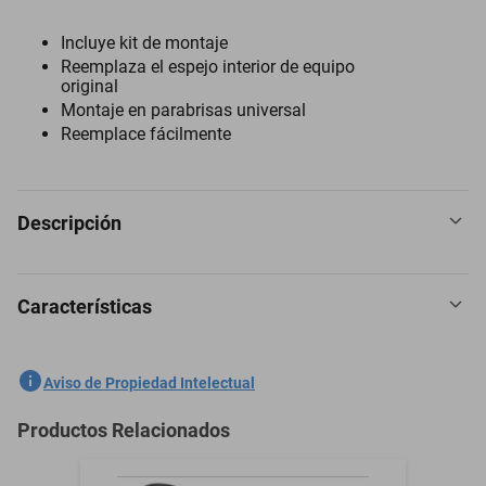
Incluye kit de montaje
Reemplaza el espejo interior de equipo
original
Montaje en parabrisas universal
Reemplace fácilmente
Descripción
Características
Espejo Retrovisor para Pontiac Solstice 2006 a 2010
SKU
1301759081
Aviso de Propiedad Intelectual
Marca
PILOT
Productos Relacionados
Modelo
Solstice