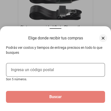
Cinturon seguridad 2 pts Plymouth
Sundance 1986-2004
Elige donde recibir tus compras
$479
Podrás ver costos y tiempos de entrega precisos en todo lo que
busques
Hasta
3
MSI
de
$159.67
Ingresa un código postal
Son 5 números.
Buscar
Regístrate
Para recibir las mejores ofertas de
Elektra