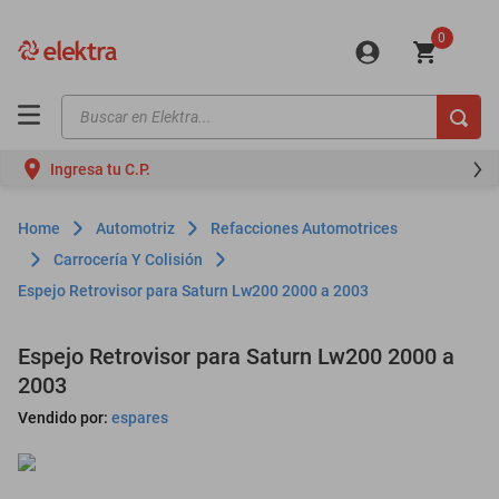
0
Buscar en Elektra...
TÉRMINOS MÁS BUSCADOS
Ingresa tu C.P.
motos
moto
Automotriz
Refacciones Automotrices
celulares
Carrocería Y Colisión
Espejo Retrovisor para Saturn Lw200 2000 a 2003
iphones
refrigeradores
Espejo Retrovisor para Saturn Lw200 2000 a
lavadoras
2003
colchones
Vendido por:
espares
salas
oppo