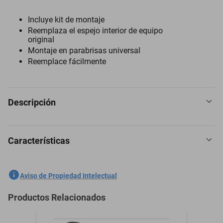
Incluye kit de montaje
Reemplaza el espejo interior de equipo
original
Montaje en parabrisas universal
Reemplace fácilmente
Descripción
Características
Espejo Retrovisor para Saturn Lw200 2000 a 2003
SKU
1301759208
Aviso de Propiedad Intelectual
Marca
PILOT
Productos Relacionados
Modelo
Lw200