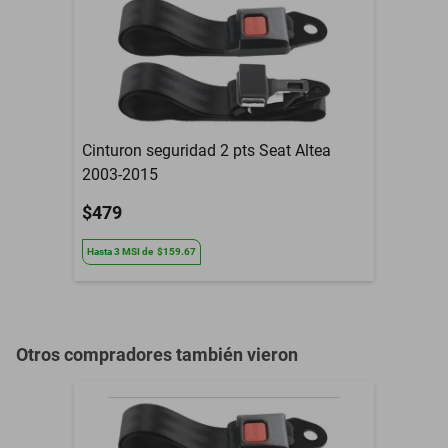
Modelo del Vehículo
Lw200
Tipo De Refacción
Espejo Retrovisor
Año
2000 a 2003
Armadora
Saturn
Cinturon seguridad 2 pts Seat Altea
2003-2015
Compatibilidad
Lw200
$479
Contenido del Empaque
Espejo Retrovisor
Hasta
3
MSI
de
$159.67
3 Meses de garantia por
Garantía con Proveedor
daño de fabrica
Otros compradores también vieron