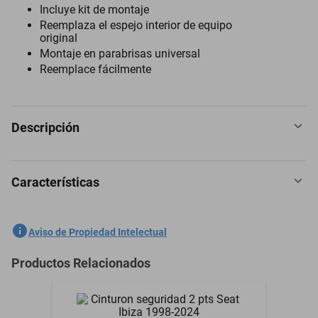
Incluye kit de montaje
Reemplaza el espejo interior de equipo
original
Montaje en parabrisas universal
Reemplace fácilmente
Descripción
Características
Espejo Retrovisor para Scion Tc 2004 a 2016
SKU
1301759270
Aviso de Propiedad Intelectual
Marca
PILOT
Productos Relacionados
Modelo
Tc
Modelo del Vehículo
Tc