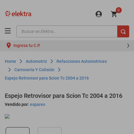
0
Buscar en Elektra...
TÉRMINOS MÁS BUSCADOS
Ingresa tu C.P.
motos
moto
Automotriz
Refacciones Automotrices
celulares
Carrocería Y Colisión
Espejo Retrovisor para Scion Tc 2004 a 2016
iphones
refrigeradores
Espejo Retrovisor para Scion Tc 2004 a 2016
lavadoras
Vendido por:
espares
colchones
salas
oppo