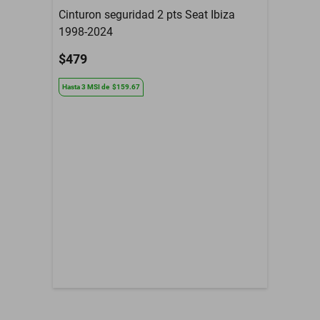
Cinturon seguridad 2 pts Seat Ibiza
Tipo De Refacción
Espejo Retrovisor
1998-2024
Año
2004 a 2016
$479
Armadora
Scion
Hasta
3
MSI
de
$159.67
Compatibilidad
Tc
Contenido del Empaque
Espejo Retrovisor
3 Meses de garantia por
Garantía con Proveedor
daño de fabrica