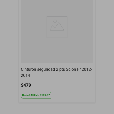
Tipo De Refacción
Espejo Retrovisor
Año
2017
Armadora
Toyota
Compatibilidad
Ch
Contenido del Empaque
Espejo Retrovisor
3 Meses de garantia por
Garantía con Proveedor
daño de fabrica
Cinturon seguridad 2 pts Scion Fr 2012-
2014
$479
Hasta
3
MSI
de
$159.67