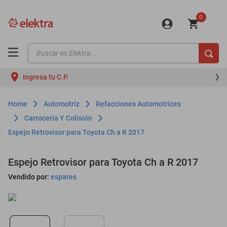
0
Buscar en Elektra...
TÉRMINOS MÁS BUSCADOS
Ingresa tu C.P.
motos
moto
Automotriz
Refacciones Automotrices
celulares
Carrocería Y Colisión
Espejo Retrovisor para Toyota Ch a R 2017
iphones
refrigeradores
Espejo Retrovisor para Toyota Ch a R 2017
lavadoras
Vendido por:
espares
colchones
salas
oppo