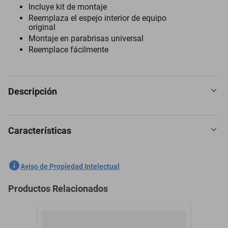
Incluye kit de montaje
Reemplaza el espejo interior de equipo
original
Montaje en parabrisas universal
Reemplace fácilmente
Descripción
Características
Espejo Retrovisor para Toyota Ch a R 2017
SKU
1301759317
Aviso de Propiedad Intelectual
Marca
PILOT
Productos Relacionados
Modelo
Ch
Modelo del Vehículo
Ch