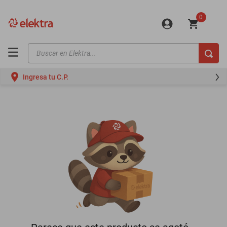
0
Buscar en Elektra...
TÉRMINOS MÁS BUSCADOS
Ingresa tu C.P.
motos
moto
celulares
iphones
refrigeradores
lavadoras
colchones
salas
oppo