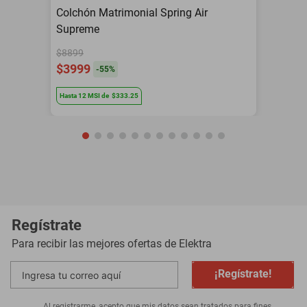
Colchón Matrimonial Spring Air
Supreme
$8899
$3999
-
55
%
Hasta
12
MSI
de
$333.25
Regístrate
Para recibir las mejores ofertas de
Elektra
¡Regístrate!
Al registrarme, acepto que mis datos sean tratados para fines