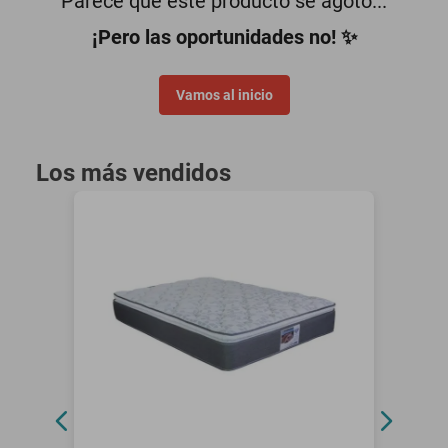
Parece que este producto se agotó...
motoneta
¡Pero las oportunidades no! ✨
Vamos al inicio
Los más vendidos