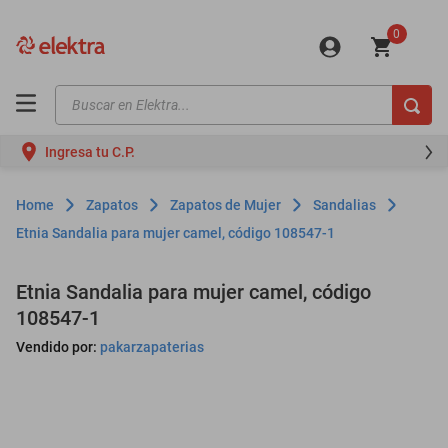
0
Buscar en Elektra...
TÉRMINOS MÁS BUSCADOS
Ingresa tu C.P.
motos
moto
Zapatos
Zapatos de Mujer
Sandalias
celulares
Etnia Sandalia para mujer camel, código 108547-1
iphones
Etnia Sandalia para mujer camel, código
refrigeradores
108547-1
lavadoras
Vendido por:
pakarzapaterias
colchones
salas
oppo