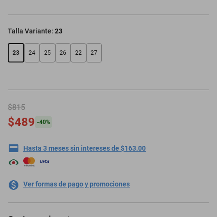
Talla Variante
:
23
23
24
25
26
22
27
$815
$489
-
40
%
Hasta 3 meses sin intereses de $163.00
Ver formas de pago y promociones