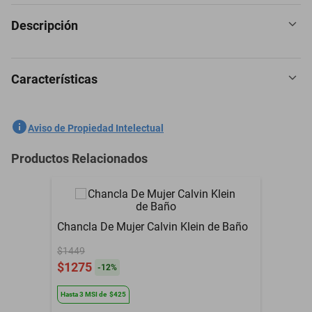
Descripción
Características
Etnia Sandalia para mujer camel, código 108547-1
SKU
1300191140
Aviso de Propiedad Intelectual
Marca
ETNIA
Productos Relacionados
Chancla De Mujer Calvin Klein de Baño
$1449
$1275
-
12
%
Hasta
3
MSI
de
$425