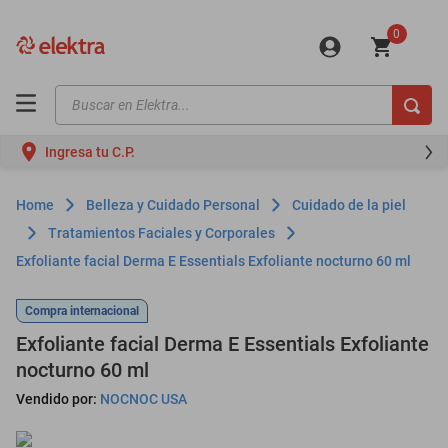
0
Buscar en Elektra...
TÉRMINOS MÁS BUSCADOS
Ingresa tu C.P.
motos
moto
Belleza y Cuidado Personal
Cuidado de la piel
celulares
Tratamientos Faciales y Corporales
Exfoliante facial Derma E Essentials Exfoliante nocturno 60 ml
iphones
refrigeradores
Compra internacional
lavadoras
Exfoliante facial Derma E Essentials Exfoliante
nocturno 60 ml
colchones
Vendido por:
NOCNOC USA
salas
oppo