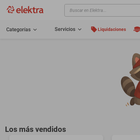
Buscar en Elektra...
TÉRMINOS MÁS BUSCADOS
motos
Servicios
Categorías
Liquidaciones
moto
celulares
iphones
refrigeradores
lavadoras
colchones
salas
oppo
motoneta
Los más vendidos