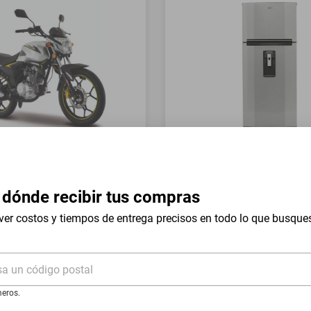
a Italika FT150 GTS Gris
Refrigerador Whirlpool 17 
Mount WT1736N Silver
 dónde recibir tus compras
$19,999
$9999
-
54
%
-
50
%
ver costos y tiempos de entrega precisos en todo lo que busque
I
Hasta
18
MSI
de
$555.5
sa un código postal
eros.