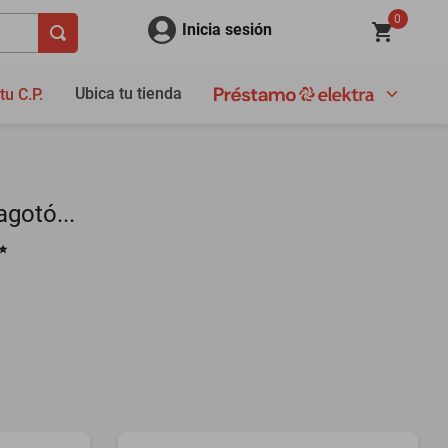
0
Inicia sesión
Ubica tu tienda
tu C.P.
gotó...
✨