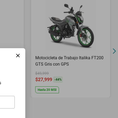
Pies Top
Motocicleta de Trabajo Italika FT200
GTS Gris con GPS
$49,999
$27,999
-
44
%
s
Hasta
20
MSI