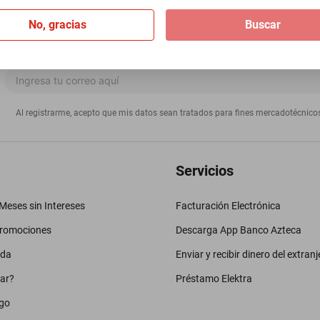
No, gracias
Buscar
Al registrarme, acepto que mis datos sean tratados para fines mercadotécnico
Servicios
eses sin Intereses
Facturación Electrónica
promociones
Descarga App Banco Azteca
uda
Enviar y recibir dinero del extranj
ar?
Préstamo Elektra
go