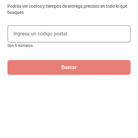
Podrás ver costos y tiempos de entrega precisos en todo lo que
busques
Ingresa un código postal
Son 5 números.
Buscar
Compra internacional
Decoración de tarta Ruscalin para fiesta
de cumpleaños color negro
$364
$319
-
12
%