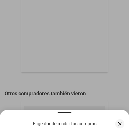
alimentario. Viene premontada y la purpurina no se cae. Tenemos
Material
pegamento apto para
uso alimentario
un paquete resistente para evitar que la decoración de la tarta se
rompa durante el envío. - Muchas gracias por la compra. No dudes
Dimensiones (L x Al x
0.16 m x 0.18 m x 0.16
en enviarnos un mensaje aquí en Amazon si tienes alguna
An)
m
pregunta, ¡estaremos encantados de ayudarte!
Otros compradores también vieron
Elige donde recibir tus compras