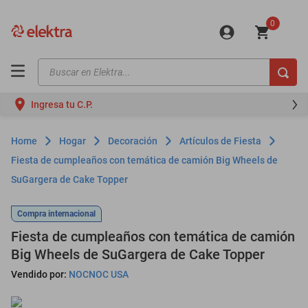
0
Buscar en Elektra...
TÉRMINOS MÁS BUSCADOS
Ingresa tu C.P.
motos
moto
Hogar
Decoración
Artículos de Fiesta
celulares
Fiesta de cumpleaños con temática de camión Big Wheels de
SuGargera de Cake Topper
iphones
refrigeradores
Compra internacional
lavadoras
Fiesta de cumpleaños con temática de camión
Big Wheels de SuGargera de Cake Topper
colchones
Vendido por:
NOCNOC USA
salas
oppo