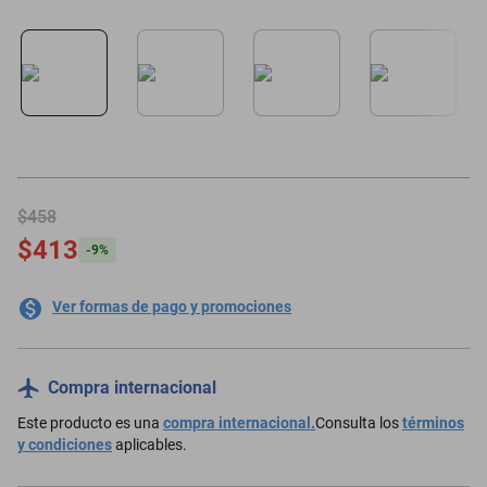
minisplit
$458
$413
-
9
%
Ver formas de pago y promociones
Compra internacional
Este producto es una
compra internacional.
Consulta los
términos
y condiciones
aplicables.