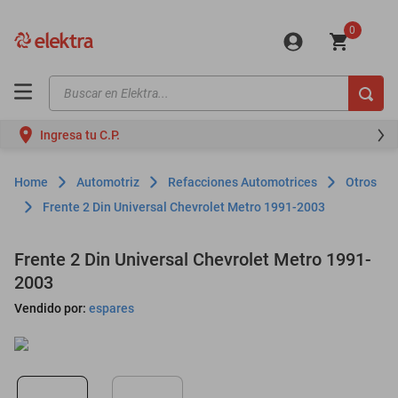
0
Buscar en Elektra...
TÉRMINOS MÁS BUSCADOS
Ingresa tu C.P.
motos
moto
Automotriz
Refacciones Automotrices
Otros
celulares
Frente 2 Din Universal Chevrolet Metro 1991-2003
iphones
Frente 2 Din Universal Chevrolet Metro 1991-
refrigeradores
2003
lavadoras
Vendido por:
espares
colchones
salas
motoneta