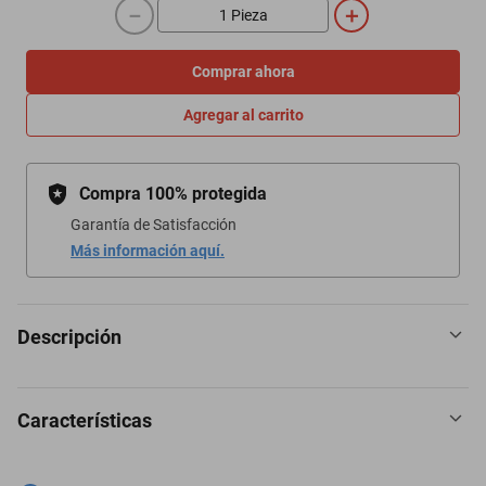
－
＋
Comprar ahora
Agregar al carrito
Compra 100% protegida
Garantía de Satisfacción
Más información aquí.
Descripción
Características
Frente 2 Din Universal Chevrolet Metro 1991-2003