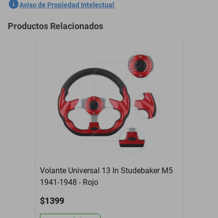
SKU
1301762107
Aviso de Propiedad Intelectual
Marca
GENERICO
Productos Relacionados
Modelo
Metro
Contenido del Empaque
Frente 2 Din Universal
Garantía con Proveedor
3 Meses
Volante Universal 13 In Studebaker M5
1941-1948 - Rojo
$1399