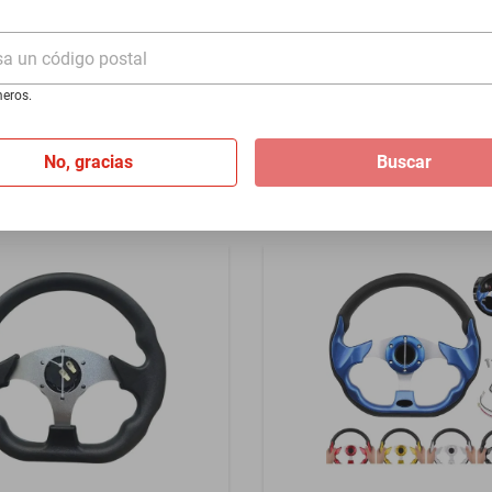
1923-1923 - Negro
Limited 2017-2017 - Rojo
sa un código postal
$1399
eros.
I
de
$116.58
Hasta
12
MSI
de
$116.58
No, gracias
Buscar