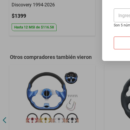
Discovery 1994-2026
Model Sk6 
Ingre
$1399
$1399
Son 5 núm
Hasta
12
MSI
de
$116.58
Hasta
12
MS
Otros compradores también vieron