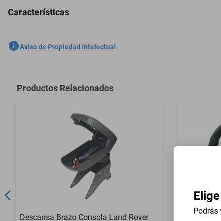
Características
Frente 2 Din Universal Deutsch-Bonnet 850 1957-1961
SKU
1301762283
Aviso de Propiedad Intelectual
Marca
GENERICO
Modelo
850
Productos Relacionados
Contenido del Empaque
Frente 2 Din 
Elige
Podrás 
Descansa Brazo Consola Land Rover
Volante Uni