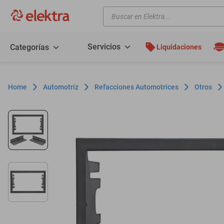
Buscar en Elektra...
TÉRMINOS MÁS BUSCADOS
motos
Servicios
Categorías
Liquidaciones
moto
celulares
Automotriz
Refacciones Automotrices
Otros
iphones
refrigeradores
lavadoras
colchones
salas
oppo
motoneta