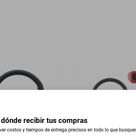
Garantía con Proveedor
Universal
 dónde recibir tus compras
ver costos y tiempos de entrega precisos en todo lo que busque
versal 13 In Stearns Knight
Volante Universal 13 In Gm