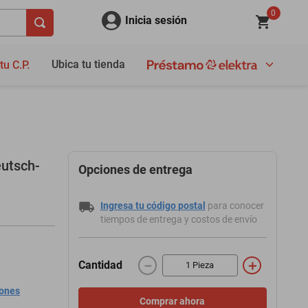
0
Inicia sesión
Ubica tu tienda
tu C.P.
eutsch-
Opciones de entrega
Ingresa tu código postal
para conocer
tiempos de entrega y costos de envío
－
＋
Cantidad
iones
Comprar ahora