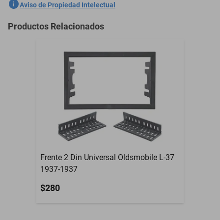
SKU
1301762453
Aviso de Propiedad Intelectual
Marca
GENERICO
Productos Relacionados
Modelo
Model F-34
Contenido del Empaque
Frente 2 Din Universal
Garantía con Proveedor
3 Meses
Frente 2 Din Universal Oldsmobile L-37
1937-1937
$280