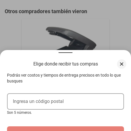
Otros compradores también vieron
Elige donde recibir tus compras
Podrás ver costos y tiempos de entrega precisos en todo lo que
busques
Descansa Brazo Consola Alvis Tb14
Ingresa un código postal
1948-1949
Son 5 números.
$1399
Hasta
12
MSI
de
$116.58