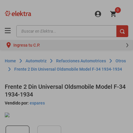
0
Buscar en Elektra...
TÉRMINOS MÁS BUSCADOS
Ingresa tu C.P.
motos
moto
Automotriz
Refacciones Automotrices
Otros
celulares
Frente 2 Din Universal Oldsmobile Model F-34 1934-1934
iphones
Frente 2 Din Universal Oldsmobile Model F-34
refrigeradores
1934-1934
lavadoras
Vendido por:
espares
colchones
salas
oppo