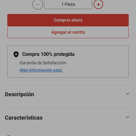
－
＋
Comprar ahora
Agregar al carrito
Compra 100% protegida
Garantía de Satisfacción
Más información aquí.
Descripción
Características
Frente 2 Din Universal Oldsmobile Model F-34 1934-1934