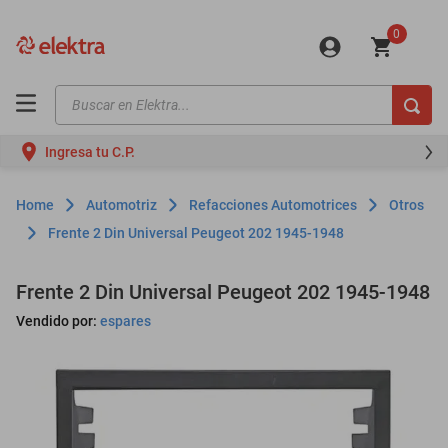
0
Buscar en Elektra...
TÉRMINOS MÁS BUSCADOS
Ingresa tu C.P.
motos
moto
Automotriz
Refacciones Automotrices
Otros
celulares
Frente 2 Din Universal Peugeot 202 1945-1948
iphones
Frente 2 Din Universal Peugeot 202 1945-1948
refrigeradores
Vendido por:
espares
lavadoras
colchones
salas
oppo