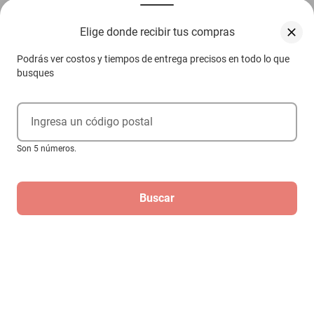
Elige donde recibir tus compras
Compra 100% protegida
Garantía de Satisfacción
Podrás ver costos y tiempos de entrega precisos en todo lo que
Más información aquí.
busques
Ingresa un código postal
Descripción
Son 5 números.
Características
Frente 2 Din Universal Peugeot 202 1945-1948
Buscar
SKU
1301762218
Aviso de Propiedad Intelectual
Marca
GENERICO
Productos Relacionados
Modelo
202
Contenido del Empaque
Frente 2 Din Universal