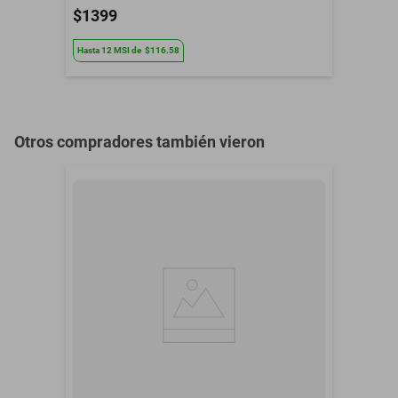
$1399
Hasta
12
MSI
de
$116.58
Otros compradores también vieron