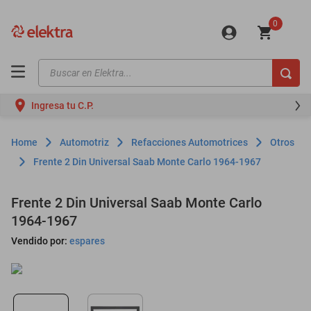
0
Buscar en Elektra...
TÉRMINOS MÁS BUSCADOS
Ingresa tu C.P.
motos
moto
Automotriz
Refacciones Automotrices
Otros
celulares
Frente 2 Din Universal Saab Monte Carlo 1964-1967
iphones
Frente 2 Din Universal Saab Monte Carlo
refrigeradores
1964-1967
lavadoras
Vendido por:
espares
colchones
salas
motoneta