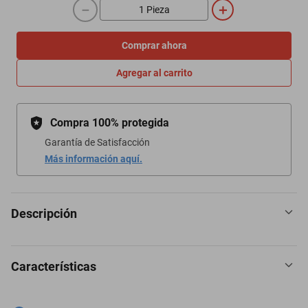
－
＋
Comprar ahora
Agregar al carrito
Compra 100% protegida
Garantía de Satisfacción
Más información aquí.
Descripción
Características
Frente 2 Din Universal Saab Monte Carlo 1964-1967