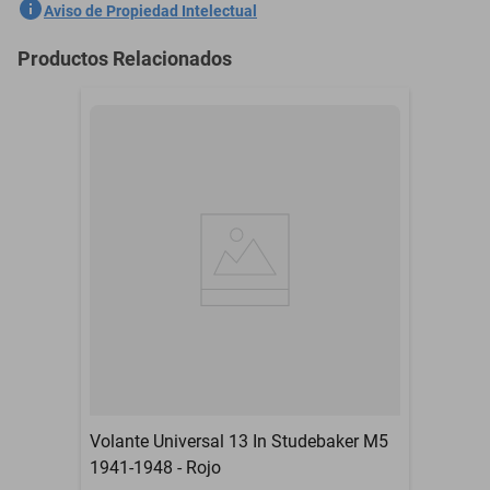
SKU
1301762418
Aviso de Propiedad Intelectual
Marca
GENERICO
Productos Relacionados
Modelo
Monte Carlo
Contenido del Empaque
Frente 2 Din Universal
Garantía con Proveedor
3 Meses
Volante Universal 13 In Studebaker M5
1941-1948 - Rojo