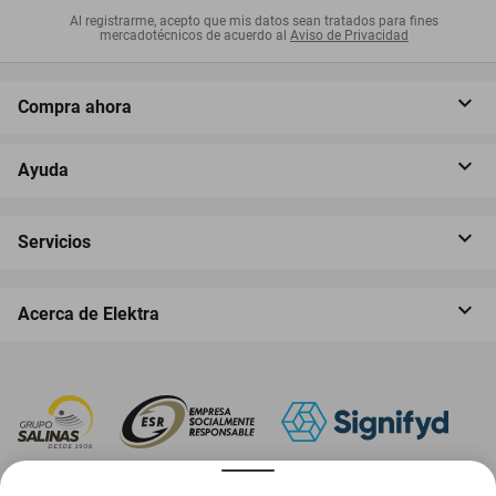
Al registrarme, acepto que mis datos sean tratados para fines
mercadotécnicos de acuerdo al
Aviso de Privacidad
Compra ahora
Ayuda
Servicios
Acerca de Elektra
‎ Descarga nuestra App Elektra