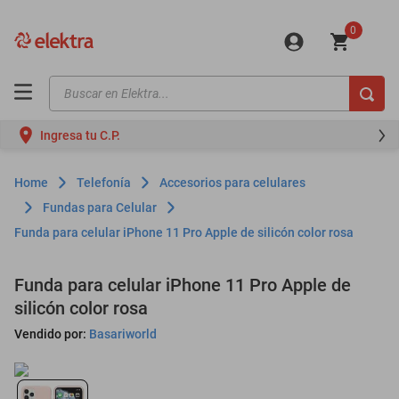
0
Buscar en Elektra...
TÉRMINOS MÁS BUSCADOS
Ingresa tu C.P.
motos
moto
Telefonía
Accesorios para celulares
celulares
Fundas para Celular
Funda para celular iPhone 11 Pro Apple de silicón color rosa
iphones
refrigeradores
Funda para celular iPhone 11 Pro Apple de
lavadoras
silicón color rosa
colchones
Vendido por:
Basariworld
salas
oppo