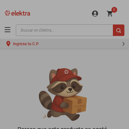
0
Buscar en Elektra...
TÉRMINOS MÁS BUSCADOS
Ingresa tu C.P.
motos
moto
celulares
iphones
refrigeradores
lavadoras
colchones
salas
oppo