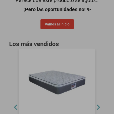
Parece que este producto se agotó...
motoneta
¡Pero las oportunidades no! ✨
Vamos al inicio
Los más vendidos