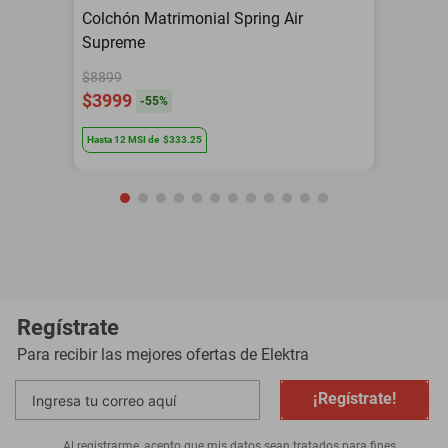
Colchón Matrimonial Spring Air
Supreme
$8899
$3999
-
55
%
Hasta
12
MSI
de
$333.25
Regístrate
Para recibir las mejores ofertas de
Elektra
¡Regístrate!
Al registrarme, acepto que mis datos sean tratados para fines