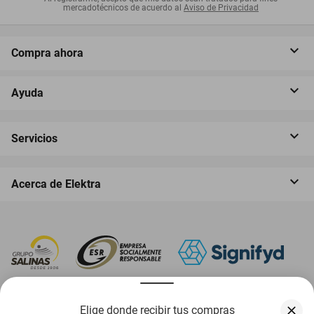
mercadotécnicos de acuerdo al
Aviso de Privacidad
Compra ahora
Ayuda
Servicios
Acerca de Elektra
‎ Descarga nuestra App Elektra
Elige donde recibir tus compras