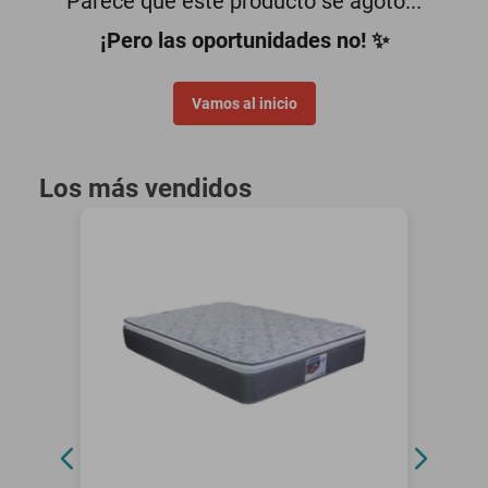
Parece que este producto se agotó...
motoneta
¡Pero las oportunidades no! ✨
Vamos al inicio
Los más vendidos