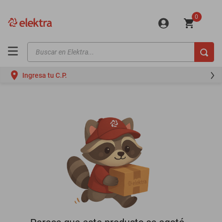
0
Buscar en Elektra...
TÉRMINOS MÁS BUSCADOS
Ingresa tu C.P.
motos
moto
celulares
iphones
refrigeradores
lavadoras
colchones
salas
oppo