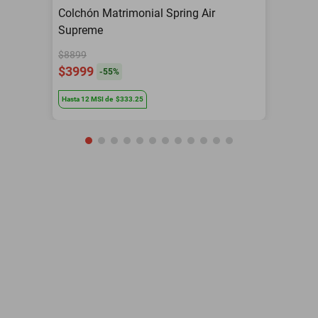
Colchón Matrimonial Spring Air
Supreme
$8899
$3999
-
55
%
Hasta
12
MSI
de
$333.25