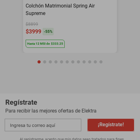
Colchón Matrimonial Spring Air
Supreme
$8899
$3999
-
55
%
Hasta
12
MSI
de
$333.25
Regístrate
Para recibir las mejores ofertas de
Elektra
¡Regístrate!
Al registrarme, acepto que mis datos sean tratados para fines