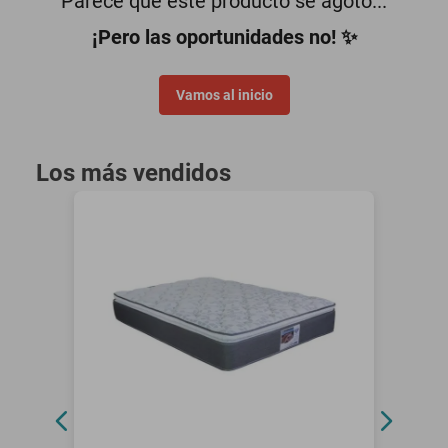
Parece que este producto se agotó...
motoneta
¡Pero las oportunidades no! ✨
Vamos al inicio
Los más vendidos