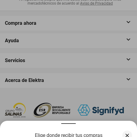
mercadotécnicos de acuerdo al
Aviso de Privacidad
Compra ahora
Ayuda
Servicios
Acerca de Elektra
‎ Descarga nuestra App Elektra
Elige donde recibir tus compras