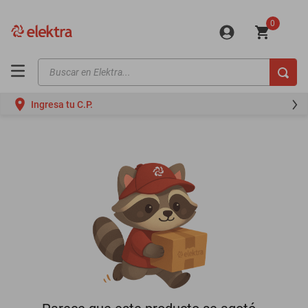
0
Buscar en Elektra...
TÉRMINOS MÁS BUSCADOS
Ingresa tu C.P.
motos
moto
celulares
iphones
refrigeradores
lavadoras
colchones
salas
oppo