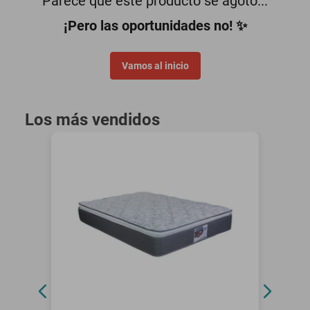
Parece que este producto se agotó...
minisplit
¡Pero las oportunidades no! ✨
Vamos al inicio
Los más vendidos