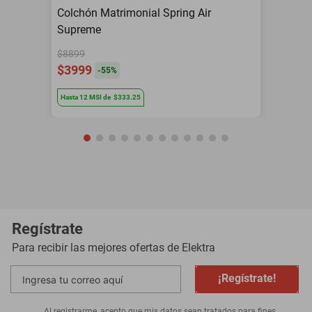
Colchón Matrimonial Spring Air
Supreme
$8899
$3999
-
55
%
Hasta
12
MSI
de
$333.25
Regístrate
Para recibir las mejores ofertas de
Elektra
¡Regístrate!
Al registrarme, acepto que mis datos sean tratados para fines