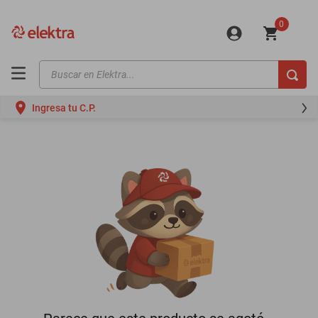
0
Buscar en Elektra...
TÉRMINOS MÁS BUSCADOS
Ingresa tu C.P.
motos
moto
celulares
iphones
refrigeradores
lavadoras
colchones
salas
oppo