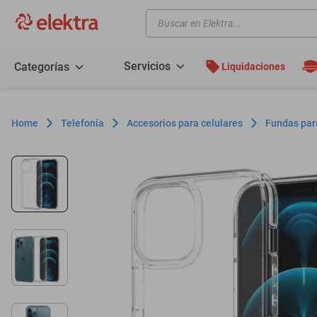
Buscar en Elektra...
TÉRMINOS MÁS BUSCADOS
motos
Servicios
Categorías
Liquidaciones
moto
celulares
Telefonía
Accesorios para celulares
Fundas par
iphones
refrigeradores
lavadoras
colchones
salas
oppo
minisplit