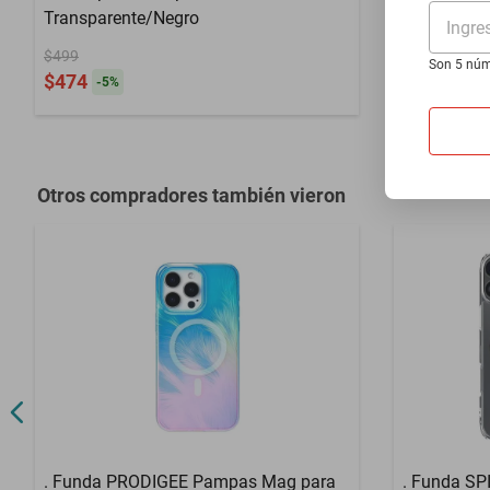
Transparente/Negro
iPhone 16 
Ingre
$499
$757
Son 5 núm
$474
-
5
%
Otros compradores también vieron
. Funda PRODIGEE Pampas Mag para
. Funda SP