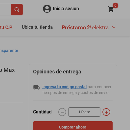
0
Inicia sesión
Ubica tu tienda
tu C.P.
ansparente
ro Max
Opciones de entrega
Ingresa tu código postal
para conocer
tiempos de entrega y costos de envío
－
＋
Cantidad
Comprar ahora