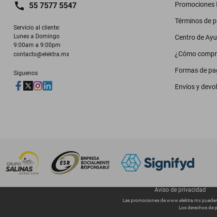
Promociones M
55 7577 5547
Términos de 
Servicio al cliente:

Lunes a Domingo

Centro de Ay
9:00am a 9:00pm
¿Cómo compr
contacto@elektra.mx
Formas de pa
Siguenos
Envíos y devo
Aviso de privacidad
Las promociones de
www.elektra.mx
pueden 
Los derechos de p