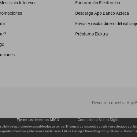
eses sin Intereses
Facturación Electrónica
promociones
Descarga App Banco Azteca
uda
Enviar y recibir dinero del extranj
ar?
Préstamo Elektra
go
luciones
‎ Descarga nuestra App E
Ejerce tus derechos ARCO
Condiciones Venta Digital
diferir de las promociones publicadas en tienda. El formato de los precios puede verse afectado por la
ropiedad intelectual pertenecen a sus titulares. Elektra Trading & Consulting Group SA de CV., Derech