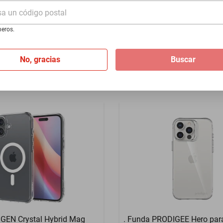
PRO Blanca Transparente
para iPhone 16 PLUS Trans
sa un código postal
$981
eros.
No, gracias
Buscar
IGEN Crystal Hybrid Mag
. Funda PRODIGEE Hero par