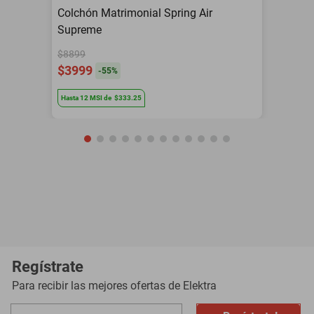
Colchón Matrimonial Spring Air
Supreme
$8899
$3999
-
55
%
Hasta
12
MSI
de
$333.25
Regístrate
Para recibir las mejores ofertas de
Elektra