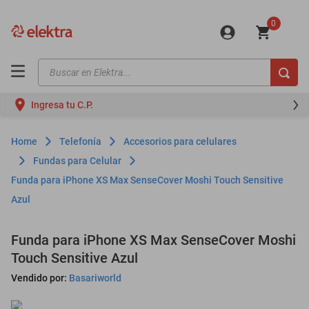
0
Buscar en Elektra...
TÉRMINOS MÁS BUSCADOS
Ingresa tu C.P.
motos
moto
Telefonía
Accesorios para celulares
celulares
Fundas para Celular
Funda para iPhone XS Max SenseCover Moshi Touch Sensitive
iphones
Azul
refrigeradores
lavadoras
Funda para iPhone XS Max SenseCover Moshi
Touch Sensitive Azul
colchones
Vendido por:
Basariworld
salas
oppo