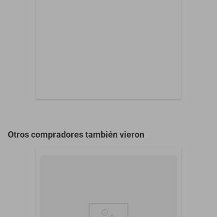
Garantía aplicable para
Garantía con Proveedor
defectos de fábrica
Interfaz
No aplica
Material
Policarbonato
Resistencia al Agua
No
Tipo de Accesorio
Funda
Otros compradores también vieron