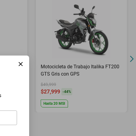
Pies Top
Motocicleta de Trabajo Italika FT200
GTS Gris con GPS
$49,999
$27,999
-
44
%
s
Hasta
20
MSI