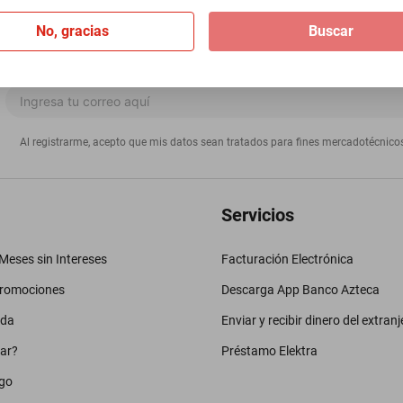
No, gracias
Buscar
Al registrarme, acepto que mis datos sean tratados para fines mercadotécnico
Servicios
eses sin Intereses
Facturación Electrónica
promociones
Descarga App Banco Azteca
uda
Enviar y recibir dinero del extranj
ar?
Préstamo Elektra
go