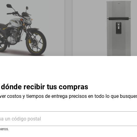
a Italika FT150 GTS Gris
Refrigerador Whirlpool 17 
Mount WT1736N Silver
 dónde recibir tus compras
$19,999
$9999
-
54
%
-
50
%
ver costos y tiempos de entrega precisos en todo lo que busque
I
Hasta
18
MSI
de
$555.5
sa un código postal
eros.