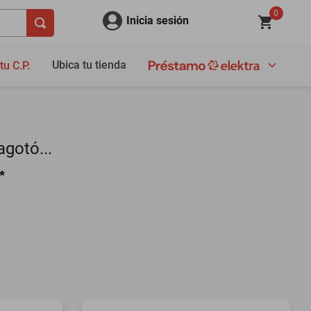
0
Inicia sesión
Ubica tu tienda
tu C.P.
gotó...
✨