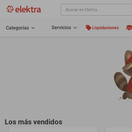
Buscar en Elektra...
TÉRMINOS MÁS BUSCADOS
motos
Servicios
Categorías
Liquidaciones
moto
celulares
iphones
refrigeradores
lavadoras
colchones
salas
oppo
minisplit
Los más vendidos