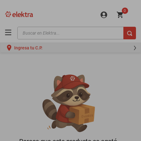
0
Buscar en Elektra...
TÉRMINOS MÁS BUSCADOS
Ingresa tu C.P.
motos
moto
celulares
iphones
refrigeradores
lavadoras
colchones
salas
oppo