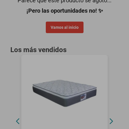
Parece que este producto se agotó...
minisplit
¡Pero las oportunidades no! ✨
Vamos al inicio
Los más vendidos