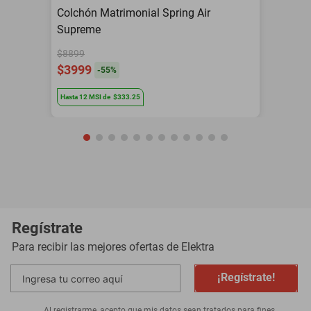
Colchón Matrimonial Spring Air
Supreme
$8899
$3999
-
55
%
Hasta
12
MSI
de
$333.25
Regístrate
Para recibir las mejores ofertas de
Elektra
¡Regístrate!
Al registrarme, acepto que mis datos sean tratados para fines