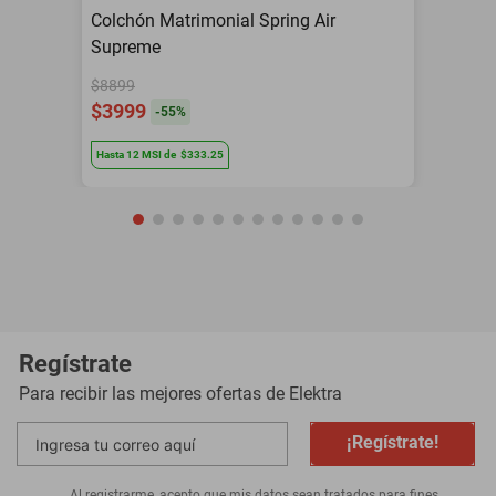
Colchón Matrimonial Spring Air
Supreme
$8899
$3999
-
55
%
Hasta
12
MSI
de
$333.25
Regístrate
Para recibir las mejores ofertas de
Elektra
¡Regístrate!
Al registrarme, acepto que mis datos sean tratados para fines