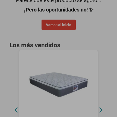
Parece que este producto se agotó...
motoneta
¡Pero las oportunidades no! ✨
Vamos al inicio
Los más vendidos