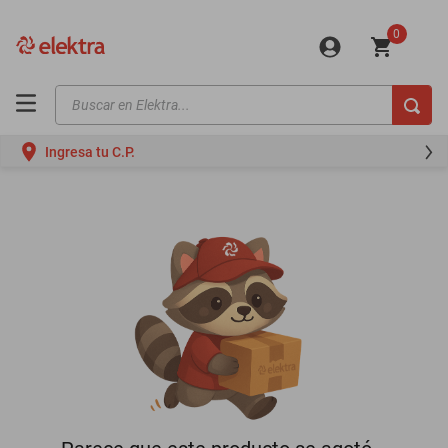
0
Buscar en Elektra...
TÉRMINOS MÁS BUSCADOS
Ingresa tu C.P.
motos
moto
celulares
iphones
refrigeradores
lavadoras
colchones
salas
oppo