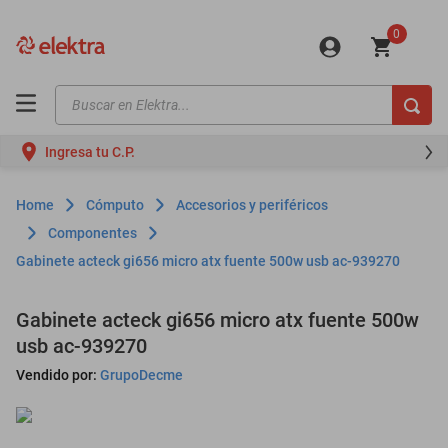
0
Buscar en Elektra...
TÉRMINOS MÁS BUSCADOS
Ingresa tu C.P.
motos
moto
Cómputo
Accesorios y periféricos
celulares
Componentes
Gabinete acteck gi656 micro atx fuente 500w usb ac-939270
iphones
refrigeradores
Gabinete acteck gi656 micro atx fuente 500w
lavadoras
usb ac-939270
colchones
Vendido por:
GrupoDecme
salas
oppo