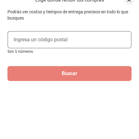
Slots expandibles: 4
Material: metal + plástico
Podrás ver costos y tiempos de entrega precisos en todo lo que
Puertos usb: 2x usb 2.0 + 1x usb 3.0
busques
Ingresa un código postal
Descripción
Son 5 números.
Características
El Gabinete Acteck Zenith GI656 es una torre compacta diseñada
Buscar
para ensamblar sistemas de computación eficientes en espacio y
rendimiento. Compatible con placas madre Micro-ATX y Mini-ITX,
SKU
1300775632
Aviso de Propiedad Intelectual
este modelo ofrece una estructura robusta fabricada en metal y
plástico, disponible en color blanco. ESPECIFIC
Marca
ACTECK
Productos Relacionados
Modelo
Ac-939270
Color
Blanco
Compatibilidad
Mini-itx/micro-atx