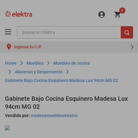
0
Buscar en Elektra...
TÉRMINOS MÁS BUSCADOS
Ingresa tu C.P.
motos
moto
Muebles
Muebles de cocina
celulares
Alacenas y Despenseros
Gabinete Bajo Cocina Esquinero Madesa Lux 94cm MG 02
iphones
refrigeradores
Gabinete Bajo Cocina Esquinero Madesa Lux
lavadoras
94cm MG 02
colchones
Vendido por:
madesamueblesmexico
salas
oppo