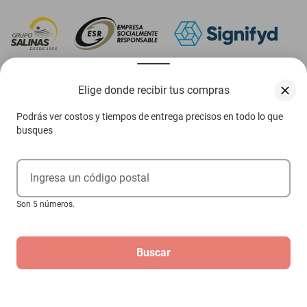
‎ Descarga nuestra App Elektra
Elige donde recibir tus compras
Podrás ver costos y tiempos de entrega precisos en todo lo que
busques
Aviso de privacidad
Ejerce tus derechos ARCO
Ingresa un código postal
Términos y condiciones
Son 5 números.
Términos de promociones
Buscar
Las promociones de
www.elektra.mx
pueden diferir de las promociones publicadas en tienda.
El formato de los precios puede verse afectado por las configuraciones y diferencia de
navegadores
Derechos reservados 2026 Grupo Elektra