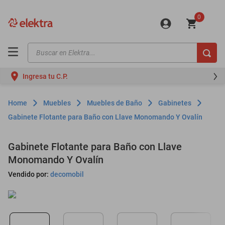
0
Buscar en Elektra...
TÉRMINOS MÁS BUSCADOS
Ingresa tu C.P.
motos
moto
Muebles
Muebles de Baño
Gabinetes
celulares
Gabinete Flotante para Baño con Llave Monomando Y Ovalín
iphones
Gabinete Flotante para Baño con Llave
refrigeradores
Monomando Y Ovalín
lavadoras
Vendido por:
decomobil
colchones
salas
oppo