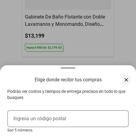
*Altura: 36CM *Largo:
Dimensiones (L x Al x
50CM *Profundidad:
An)
Gabinete De Baño Flotante con Doble
40CM
Lavamanos y Monomando, Diseño
Moderno.
$13,199
Hasta
6
MSI
de
$2,199.83
Otros compradores también vieron
Elige donde recibir tus compras
Podrás ver costos y tiempos de entrega precisos en todo lo que
busques
Ingresa un código postal
Son 5 números.