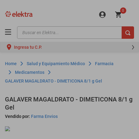
0
Buscar en Elektra...
TÉRMINOS MÁS BUSCADOS
Ingresa tu C.P.
motos
moto
Salud y Equipamiento Médico
Farmacia
celulares
Medicamentos
GALAVER MAGALDRATO - DIMETICONA 8/1 g Gel
iphones
refrigeradores
GALAVER MAGALDRATO - DIMETICONA 8/1 g
lavadoras
Gel
colchones
Vendido por:
Farma Envios
salas
oppo