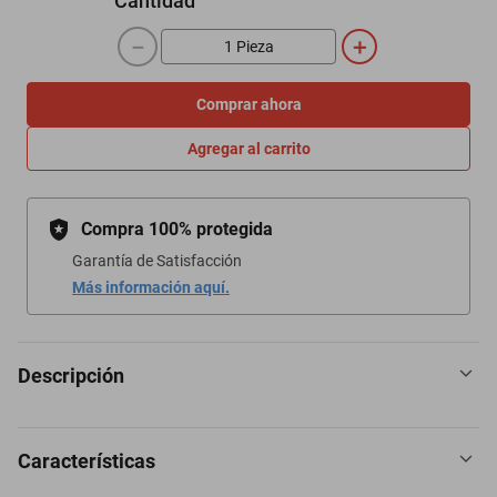
Cantidad
－
＋
Comprar ahora
Agregar al carrito
Compra 100% protegida
Garantía de Satisfacción
Más información aquí.
Descripción
Características
GALAVER MAGALDRATO - DIMETICONA 8/1 g Gel