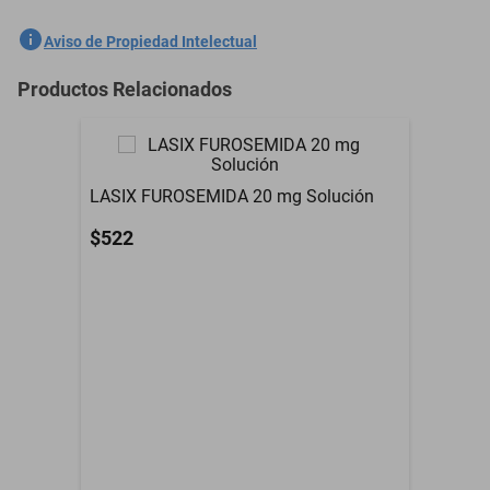
SKU
1300582022
Aviso de Propiedad Intelectual
Marca
GALAVER
Productos Relacionados
Modelo
NoHayModelo
LASIX FUROSEMIDA 20 mg Solución
$522